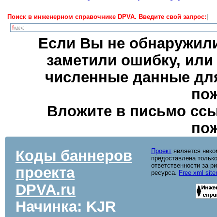
Поиск в инженерном справочнике DPVA. Введите свой запрос:
|
Если Вы не обнаружили
заметили ошибку, или
численные данные для
пож
Вложите в письмо ссы
пож
Коды баннеров
Проект
является неко
предоставлена только
ответственности за р
проекта
ресурса.
Free xml sit
DPVA.ru
Начинка: KJR