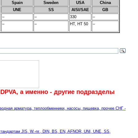
Spain
Sweden
USA
China
UNE
SS
AISI/SAE
GB
–
–
330
–
–
–
HT, HT 50
–
DPVA, а именно - другие подразделы
водная арматура, теплообменники, насосы, пищевка, прочее СНГ -
ндартам JIS, W.-nr., DIN, BS, EN, AFNOR, UNI, UNE, SS,