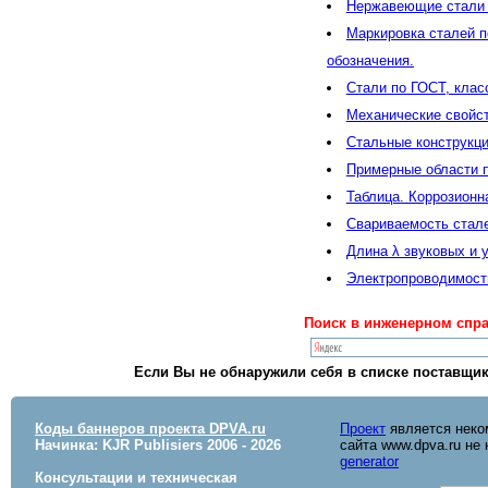
Нержавеющие стали п
Маркировка сталей п
обозначения.
Стали по ГОСТ, клас
Механические свойст
Стальные конструкци
Примерные области п
Таблица. Коррозионн
Свариваемость стале
Длина λ звуковых и 
Электропроводимость
Поиск в инженерном спра
Если Вы не обнаружили себя в списке поставщик
Коды баннеров проекта DPVA.ru
Проект
является неко
Начинка: KJR Publisiers
2006 - 2026
сайта www.dpva.ru не
generator
Консультации и техническая