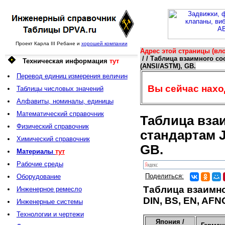
Проект Карла III Ребане и
хорошей компании
Адрес этой страницы (вло
/ / Таблица взаимного со
Техническая информация
тут
(ANSI/ASTM), GB.
Перевод единиц измерения величин
Вы сейчас наход
Таблицы числовых значений
Алфавиты, номиналы, единицы
Математический справочник
Таблица вза
Физический справочник
стандартам JI
Химический справочник
GB.
Материалы
тут
Рабочие среды
Поделиться:
Оборудование
Таблица взаимно
Инженерное ремесло
DIN, BS, EN, AFN
Инженерные системы
Технологии и чертежи
Япония /