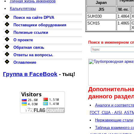
Герман
Личная жизнь инженеров
Japan
Калькуляторы
JIS
W.-nr.
SUH330
1.4864
X
Поиск на сайте DPVA
SCH15
1.4865
G
Поставщики оборудования
X
Полезные ссылки
О проекте
Поиск в инженерном сп
Обратная связь
Ответы на вопросы.
Оглавление
Группа в FaceBook
- тыц!
Дополнительна
данного раздел
Аналоги и соответст
ГОСТ, США - AISI, ASTM
Нержавеющие стали
Таблица взаимного с