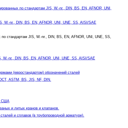
ованных по стандартам JIS, W.-nr., DIN, BS, EN, AFNOR, UNI,
, W.-nr., DIN, BS, EN, AFNOR, UNI, UNE, SS, AISI/SAE
о стандартам JIS, W.-nr., DIN, BS, EN, AFNOR, UNI, UNE, SS,
 W.-nr., DIN, BS, EN, AFNOR, UNI, UNE, SS, AISI/SAE
ормами (евростандартом) обозначений сталей
ОСТ, ASTM, BS, JIS, NF, DIN.
в США
ваных и литых кранов и клапанов.
талей и сплавов (в трубопроводной арматуре).