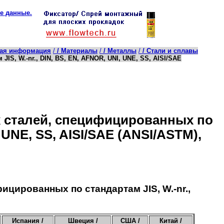
е данные.
кая информация
/
/ Материалы
/
/ Металлы
/
/ Стали и сплавы
S, W.-nr., DIN, BS, EN, AFNOR, UNI, UNE, SS, AISI/SAE
 сталей, специфицированных по
, UNE, SS, AISI/SAE (ANSI/ASTM),
цированных по стандартам JIS, W.-nr.,
Испания /
Швеция /
США /
Китай /