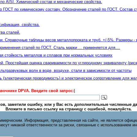
о AISI. Химический состав и механические свойства.
о ГОСТ по химическому составу. Обозначение сталей по ГОСТ. Состав 
сификация, свойства.
ва сталей.
и. Cправочные таблицы весов металлопроката и труб. +/-5%. Размеры - 
рименения сталей по ГОСТ. Сталь марки ... применяется для....
ая стойкость металлов и сплавов при нормальных условиях
й. Простейшая оценка свариваемости по углеродному эквиваленту (риск
ультразвуковых волн в воде, воздухе, стали в зависимости от частоты
 (электрическая проводимость) и электрическое сопротивление для жел
вочнике DPVA. Введите свой запрос:
|
ов, заметили ошибку, или у Вас есть дополнительные численные да
Вложите в письмо ссылку на страницу с ошибкой, пожалуйста.
ммерческим. Информация, представленная на сайте, не является офици
 несут никакой ответственности за риски, связанные с использованием и