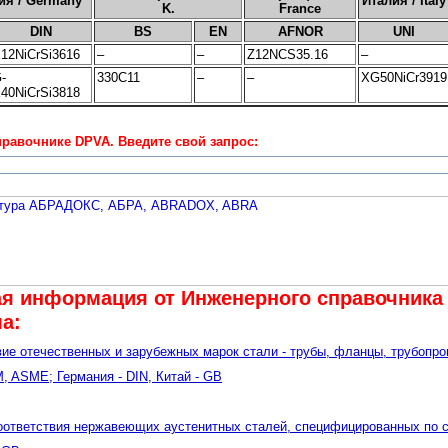
ия / Germany
Италия / Italy
K.
France
DIN
BS
EN
AFNOR
UNI
12NiCrSi3616
–
–
Z12NCS35.16
–
-
330C11
–
–
XG50NiCr3919
40NiCrSi3818
равочнике DPVA. Введите свой запрос:
я информация от Инженерного cправочника 
а:
вие отечественных и зарубежных марок стали - трубы, фланцы, трубопро
, ASME; Германия - DIN, Китай - GB
оответствия нержавеющих аустенитных сталей, специфицированных по ста