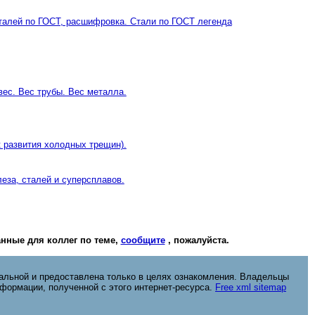
сталей по ГОСТ, расшифровка. Стали по ГОСТ легенда
вес. Вес трубы. Вес металла.
 развития холодных трещин).
еза, сталей и суперсплавов.
нные для коллег по теме,
сообщите
, пожалуйста.
альной и предоставлена только в целях ознакомления. Владельцы
нформации, полученной с этого интернет-ресурса.
Free xml sitemap