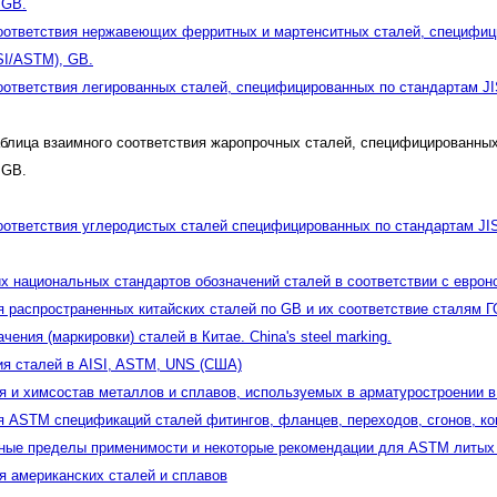
 GB.
оответствия нержавеющих ферритных и мартенситных сталей, специфицир
SI/ASTM), GB.
оответствия легированных сталей, специфицированных по стандартам JIS
блица взаимного соответствия жаропрочных сталей, специфицированных п
 GB.
оответствия углеродистых сталей специфицированных по стандартам JIS,
х национальных стандартов обозначений сталей в соответствии с еврон
я распространенных китайских сталей по GB и их соответствие сталям Г
чения (маркировки) сталей в Китае. China's steel marking.
я сталей в AISI, ASTM, UNS (США)
я и химсостав металлов и сплавов, используемых в арматуростроении 
я ASTM спецификаций сталей фитингов, фланцев, переходов, сгонов, ко
ные пределы применимости и некоторые рекомендации для ASTM литых с
я американских сталей и сплавов