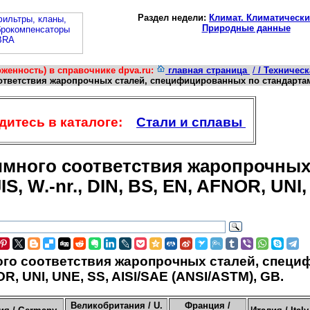
Раздел недели:
Климат. Климатически
Природные данные
женность) в справочнике dpva.ru:
главная страница
/
/ Техничес
ответствия жаропрочных сталей, специфицированных по стандартам JI
итесь в каталоге:
Стали и сплавы
имного соответствия жаропрочных
S, W.-nr., DIN, BS, EN, AFNOR, UNI
го соответствия жаропрочных сталей, специфи
OR, UNI, UNE, SS, AISI/SAE (ANSI/ASTM), GB.
Великобритания / U.
Франция /