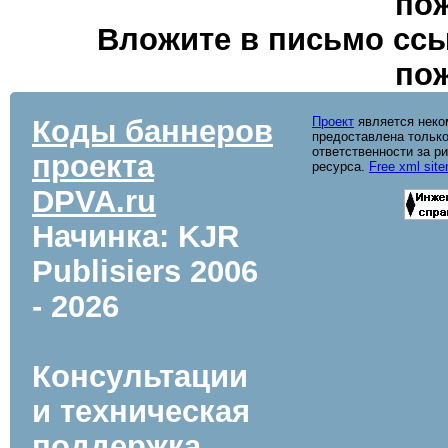
пож
Вложите в письмо ссы
пож
Коды баннеров
Проект
является неко
предоставлена только
ответственности за р
проекта
ресурса.
Free xml sit
DPVA.ru
Начинка: KJR
Publisiers
2006
- 2026
Консультации
и техническая
поддержка