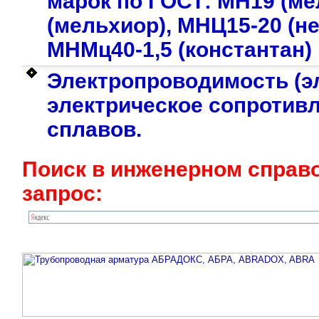
марок по ГОСТ: МН19 (ме
(мельхиор), МНЦ15-20 (не
МНМц40-1,5 (константан)
Электропроводимость (э
электрическое сопротив
сплавов.
Поиск в инженерном справ
запрос: