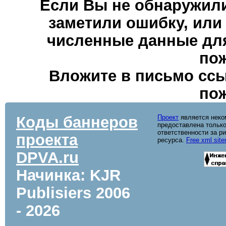
Если Вы не обнаружили
заметили ошибку, или
численные данные для
пож
Вложите в письмо ссы
пож
Коды баннеров
Проект
является неко
предоставлена только
ответственности за р
проекта
ресурса.
Free xml sit
DPVA.ru
Начинка: KJR
Publisiers
2006
- 2026