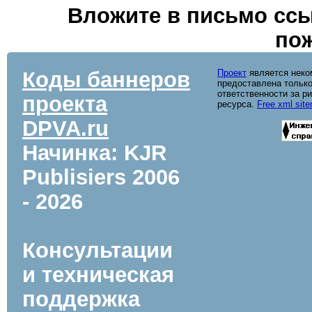
Вложите в письмо ссы
пож
Коды баннеров
Проект
является неко
предоставлена только
ответственности за р
проекта
ресурса.
Free xml sit
DPVA.ru
Начинка: KJR
Publisiers
2006
- 2026
Консультации
и техническая
поддержка