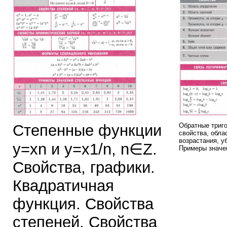
Степенные функции
Обратные тригон
свойства, обла
возрастания, у
y=xn и y=x1/n, n∈Z.
Примеры значе
Свойства, графики.
Квадратичная
функция. Свойства
степеней. Свойства