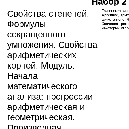
Набор 2 
Свойства степеней.
Тригонометрия
Арксинус, аркк
арккотангенс. 
Формулы
Значения триг
некоторых угло
сокращенного
умножения. Свойства
арифметических
корней. Модуль.
Начала
математического
анализа: прогрессии
арифметическая и
геометрическая.
Производная.