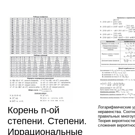
Корень n-ой
Логарифмические у
неравенства. Соотн
правильных многоуг
степени. Степени.
Теория вероятносте
сложения вероятнос
Иррациональные