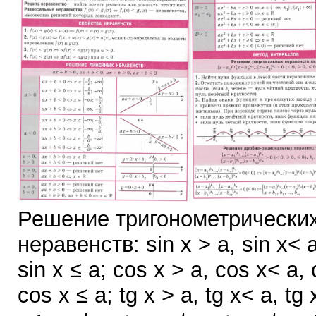
Решение тригонометрически
неравенств: sin x > a, sin x< a
sin x ≤ a; cos x > a, cos x< a, 
cos x ≤ a; tg x > a, tg x< a, tg 