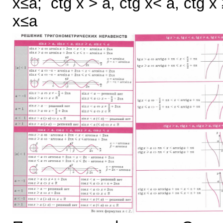
x≤a; ctg x > a, ctg x< a, ctg x 
x≤a