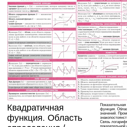
Квадратичная
Показательная
функция. Облас
значений. Про
функция. Область
знакопостоянст
Связь логариф
показательной 