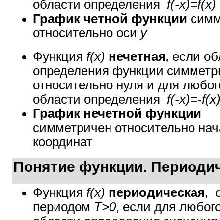
области определения
f(-x)=f(x)
График четной функции
симм
относительно оси
y
Функция
f(x)
нечетная
, если о
определения функции симметр
относительно нуля и для любо
области определения
f(-x)=-f(x
График нечетной функции
симметричен относительно нач
координат
Понятие функции. Периоди
Функция
f(x)
периодическая
, 
периодом
T>0
, если для любог