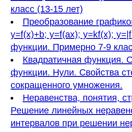
класс (13-15 лет)
Преобразование графиков фу
y=f(x)+b; y=f(ax); y=kf(x); y=
функции. Примерно 7-9 класс
Квадратичная функция. О
функции. Нули. Свойства с
сокращенного умножения.
Неравенства, понятия, ст
Решение линейных неравенс
интервалов при решении не