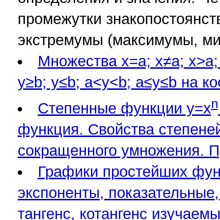
промежутки знакопостоянств
экстремумы (максимумы, м
Множества x=a; x≠a; x>a; 
y≥b; y≤b; a<y<b; a≤y≤b на к
n
Степенные функции y=x
функция. Свойства степене
сокращенного умножения. П
Графики простейших функ
экспоненты, показательные,
тангенс, котангенс изучаем