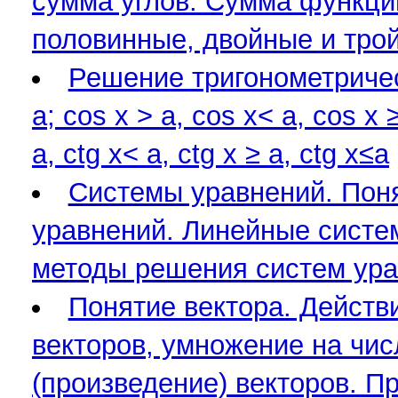
сумма углов. Сумма функци
половинные, двойные и тро
Решение тригонометрических
a; cos x > a, cos x< a, cos x ≥
a, ctg x< a, ctg x ≥ a, ctg x≤a
Системы уравнений. Поня
уравнений. Линейные систе
методы решения систем ур
Понятие вектора. Действи
векторов, умножение на чи
(произведение) векторов. П