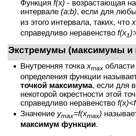
Функция
f(x)
- возрастающая на
интервале
(a:b)
, если для люб
из этого интервала, таких, что
x
справедливо неравенство
f(x
)
1
Экстремумы (максимумы и
Внутренняя точка
x
области
max
определения функции называе
точкой максимума
, если для 
некоторой окрестности этой точ
справедливо неравенство
f(x)<
Значение
y
=f(x
)
называе
max
max
максимум функции
.