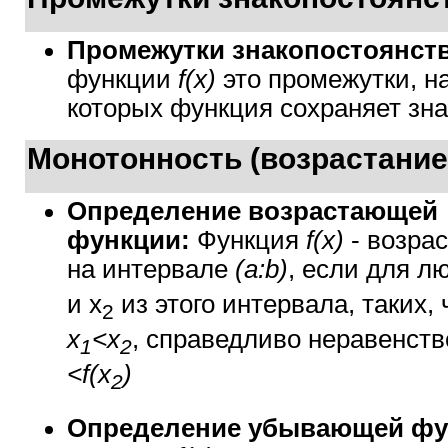
Промежутки знакопостоянст
функции
f(x)
это промежутки, н
которых функция сохраняет зна
Монотонность (возрастание
Определение возрастающей
функции:
Функция
f(x)
- возра
на интервале
(a:b)
, если для 
и x
из этого интервала, таких, 
2
x
<x
, справедливо неравенст
1
2
<f(x
)
2
Определение убывающей фу