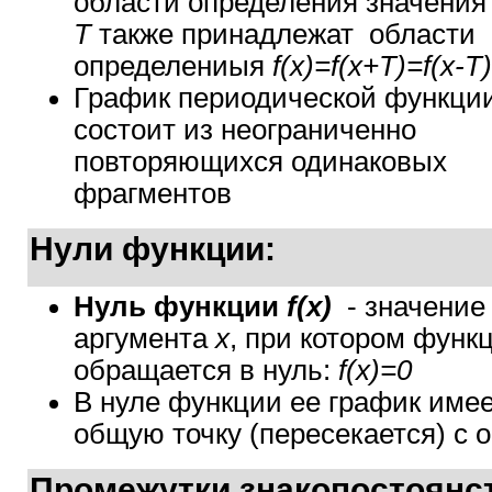
области определения значени
T
также принадлежат области
определениыя
f(x)=f(x+T)=f(x-T)
График периодической функци
состоит из неограниченно
повторяющихся одинаковых
фрагментов
Нули функции:
Нуль функции
f(x)
- значение
аргумента
x
, при котором функ
обращается в нуль:
f(x)=0
В нуле функции ее график име
общую точку (пересекается) с
Промежутки знакопостоянс