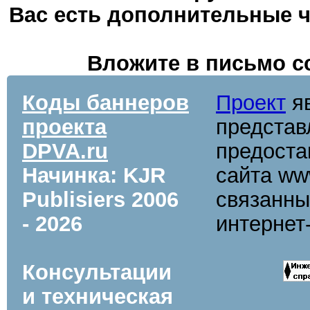
Вас есть дополнительные ч
Вложите в письмо с
Коды баннеров
Проект
яв
проекта
представ
DPVA.ru
предоста
Начинка: KJR
сайта www
Publisiers
2006
связанны
- 2026
интернет
Консультации
и техническая