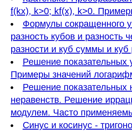
f(kx), k>0; kf(x), k>0. Приме
Формулы сокращенного ум
разность кубов и разность 
разности и куб суммы и куб 
Решение показательных 
Примеры значений логарифм
Решение показательных 
неравенств. Решение иррац
модулем. Часто применяемы
Синус и косинус - тригон