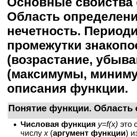
Основные свойства 
Область определения
нечетность. Периоди
промежутки знакопо
(возрастание, убыва
(максимумы, миниму
описания функции.
Понятие функции. Область 
Числовая функция
y=f(x)
это 
числу
x
(
аргумент функции
) и