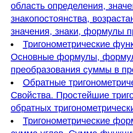
область определения, значе
знакопостоянства, возраст
значения, знаки, формулы 
Тригонометрические функц
Основные формулы, формулы
преобразования суммы в пр
Обратные тригонометрическ
Свойства. Простейшие триг
обратных тригонометрическ
Тригонометрические фор