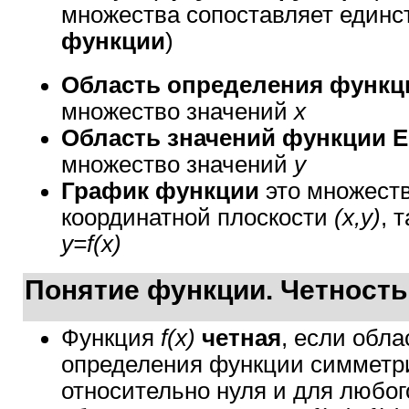
множества сопоставляет единст
функции
)
Область определения функц
множество значений
х
Область значений функции E
множество значений
y
График функции
это множеств
координатной плоскости
(x,y)
, 
y=f(x)
Понятие функции. Четность
Функция
f(x)
четная
, если обла
определения функции симметр
относительно нуля и для любо