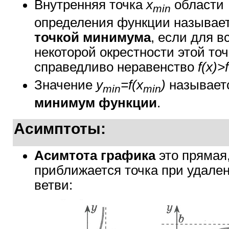
Внутренняя точка
x
области
min
определения функции называе
точкой минимума
, если для в
некоторой окрестности этой точ
справедливо неравенство
f(x)>
Значение
y
=f(x
)
называет
min
min
минимум функции
.
Асимптоты:
Асимтота графика
это прямая
приближается точка при удален
ветви: