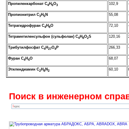
Пропиленкарбонат C
H
O
102,9
4
6
3
Пропионитрил C
H
N
55,08
3
5
Тетрагидрофуран C
H
O
72,10
4
8
Тетраметиленсульфон (сульфолан) C
H
O
S
120,16
4
8
2
Трибутилфосфат C
H
O
P
266,33
4
27
4
Фуран C
H
O
68,07
4
4
Этилендиамин C
H
N
60,10
2
8
2
Поиск в инженерном справ