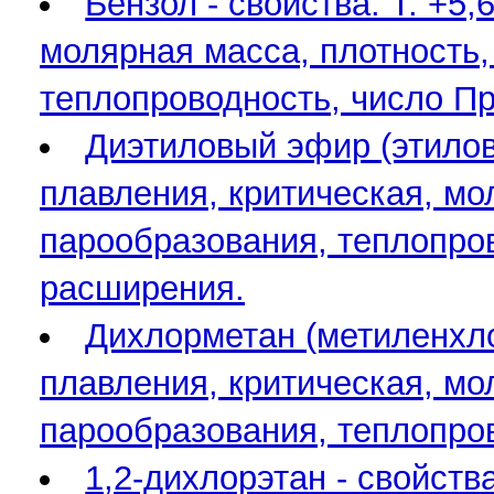
Бензол - свойства. T: +5
молярная масса, плотность,
теплопроводность, число П
Диэтиловый эфир (этиловы
плавления, критическая, мо
парообразования, теплопро
расширения.
Дихлорметан (метиленхлор
плавления, критическая, мо
парообразования, теплопро
1,2-дихлорэтан - свойств