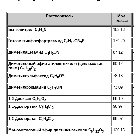
Растворитель
Мол.
масса
Бензонитрил C
H
N
103,13
7
5
Гексаметилфосфортриамид C
H
ON
P
179,20
6
18
3
Диметилацетамид C
H
ON
87,12
4
9
Диметиловый эфир этиленгликоля (целлозольв,
90,12
глим) C
H
O
4
10
2
Диметилсульфоксид C
H
OS
78,13
2
6
Диметилформамид C
H
ON
73,09
3
7
1,3-Диоксан C
H
O
88,10
4
8
2
1,1-Дихлорэтан C
H
Cl
98,97
2
4
2
1,2-Дихлорэтан C
H
Cl
98,97
2
4
2
Монометиловый эфир диэтиленгликоля C
H
O
120,15
5
12
3