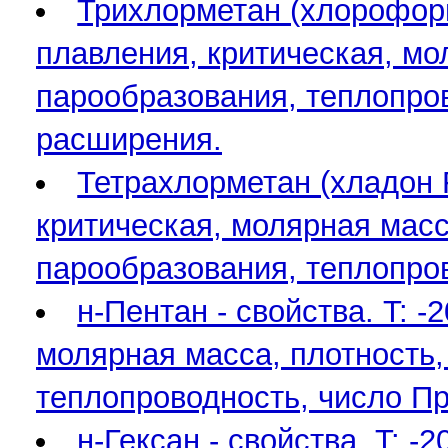
Трихлорметан (хлороформ,
плавления, критическая, мо
парообразования, теплопро
расширения.
Тетрахлорметан (хладон R
критическая, молярная масса
парообразования, теплопро
н-Пентан - свойства. T: 
молярная масса, плотность,
теплопроводность, число П
н-Гексан - свойства. T: 