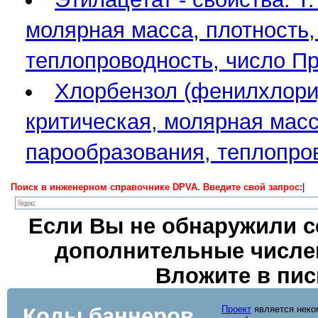
молярная масса, плотность,
теплопроводность, число П
Хлорбензол (фенилхлорид)
критическая, молярная масса
парообразования, теплопро
Поиск в инженерном справочнике DPVA. Введите свой запрос:
|
Если Вы не обнаружили се
дополнительные числен
Вложите в пис
Коды баннеров
Проект
является неко