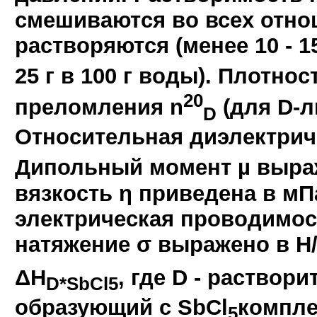
смешиваются во всех отноше
растворяются (менее 10 - 15
25 г в 100 г воды). Плотнос
20
преломления n
(для D-л
D
Относительная диэлектриче
Дипольный момент µ выраж
вязкость η приведена в мПа
электрическая проводимост
натяжение σ выражено в Н/м
ΔH
, где D - раство
D*SbCl5
образующий с SbCl
комплек
5