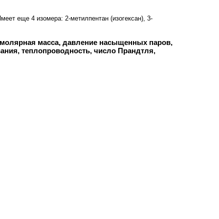
Имеет еще 4 изомера: 2-метилпентан (изогексан), 3-
ая, молярная масса, давление насыщенных паров,
вания, теплопроводность, число Прандтля,