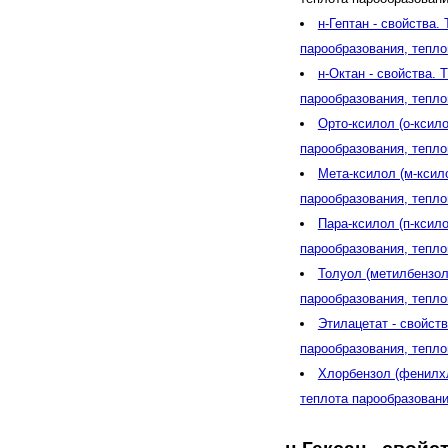
н-Гептан - свойства.
парообразования, тепл
н-Октан - свойства. 
парообразования, тепл
Орто-ксилол (о-ксило
парообразования, тепл
Мета-ксилол (м-ксило
парообразования, тепл
Пара-ксилол (п-ксило
парообразования, тепл
Толуол (метилбензол)
парообразования, тепл
Этилацетат - свойств
парообразования, тепл
Хлорбензол (фенилхло
теплота парообразован