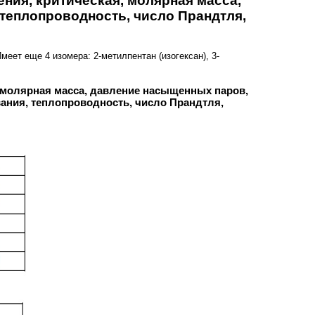
ления, критическая, молярная масса,
 теплопроводность, число Прандтля,
Имеет еще 4 изомера: 2-метилпентан (изогексан), 3-
ая, молярная масса, давление насыщенных паров,
вания, теплопроводность, число Прандтля,