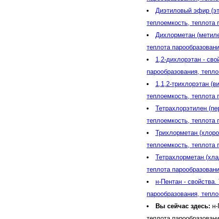
Диэтиловый эфир (эти
теплоемкость, теплота
Дихлорметан (метилен
теплота парообразован
1,2-дихлорэтан - сво
парообразования, тепл
1,1,2-трихлорэтан (в
теплоемкость, теплота
Тетрахлорэтилен (пер
теплоемкость, теплота
Трихлорметан (хлороф
теплоемкость, теплота
Тетрахлорметан (хлад
теплота парообразован
н-Пентан - свойства.
парообразования, тепл
Вы сейчас здесь:
н-
теплота парообразован