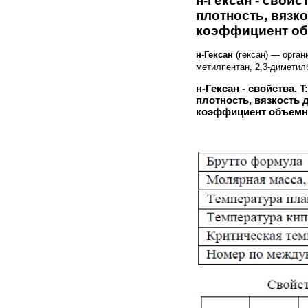
н-Гексан - свойс
плотность, вязк
коэффициент об
н-Гексан
(гексан) — орга
метилпентан, 2,3-диметилб
н-Гексан - свойства.
плотность, вязкость 
коэффициент объемно