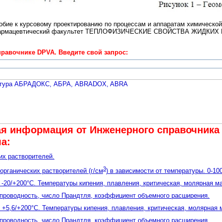
обие к курсовому проектированию по процессам и аппаратам химическо
-фармацевтический факультет ТЕПЛОФИЗИЧЕСКИЕ СВОЙСТВА ЖИДКИХ
равочнике DPVA. Введите свой запрос:
я информация от Инженерного cправочника 
а:
их растворителей.
3
органических растворителей (г/см
) в зависимости от температуры. 0-100
: -20/+200°C. Температуры кипения, плавления, критическая, молярная ма
опроводность, число Прандтля, коэффициент объемного расширения.
: +5,6/+200°C. Температуры кипения, плавления, критическая, молярная 
опроводность, число Прандтля, коэффициент объемного расширения