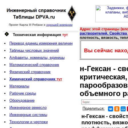
Проект Карла III Ребане и
хорошей компании
Адрес этой страницы (вло
растворителей. Свойства
Техническая информация
тут
плотность, вязкость, те
Перевод единиц измерения величин
Вы сейчас наход
Таблицы числовых значений
Алфавиты, номиналы, единицы
Математический справочник
н-Гексан - с
Физический справочник
критическая,
Химический справочник
тут
парообразов
Материалы
объемного р
Рабочие среды
Оборудование
Инженерное ремесло
Поделиться:
Инженерные системы
н-Гексан - свойс
плотность, вязк
Технологии и чертежи