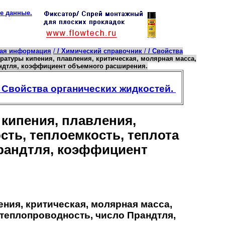
е данные.
кая информация
/
/ Химический справочник
/
/ Свойства
емпературы кипения, плавления, критическая, молярная масса,
андтля, коэффициент объемного расширения.
 Свойства органических жидкостей.
ы кипения, плавления,
сть, теплоемкость, теплота
Прандтля, коэффициент
ления, критическая, молярная масса,
 теплопроводность, число Прандтля,