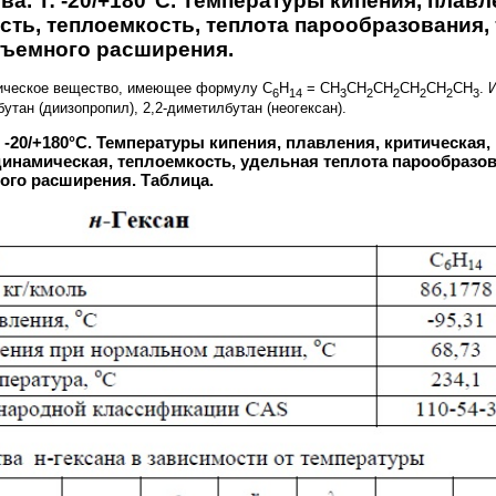
тва. T: -20/+180°C. Температуры кипения, плав
ость, теплоемкость, теплота парообразования,
ъемного расширения.
ническое вещество, имеющее формулу C
H
= CH
CH
CH
CH
CH
CH
. 
6
14
3
2
2
2
2
3
утан (диизопропил), 2,2-диметилбутан (неогексан).
 T: -20/+180°C. Температуры кипения, плавления, критическ
динамическая, теплоемкость, удельная теплота парообразо
го расширения. Таблица.