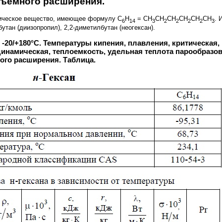
ъемного расширения.
ническое вещество, имеющее формулу C
H
= CH
CH
CH
CH
CH
CH
. 
6
14
3
2
2
2
2
3
утан (диизопропил), 2,2-диметилбутан (неогексан).
 T: -20/+180°C. Температуры кипения, плавления, критическ
динамическая, теплоемкость, удельная теплота парообразо
го расширения. Таблица.