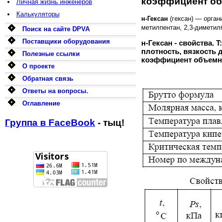
коэффициент об
Личная жизнь инженеров
Калькуляторы
н-Гексан
(гексан) — орга
метилпентан, 2,3-диметилб
Поиск на сайте DPVA
Поставщики оборудования
н-Гексан - свойства.
плотность, вязкость 
Полезные ссылки
коэффициент объемно
О проекте
Обратная связь
Ответы на вопросы.
Оглавление
Группа в FaceBook
- тыц!