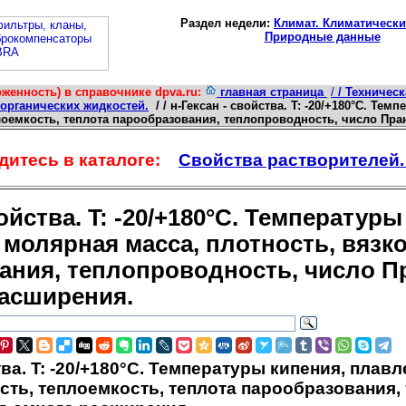
Раздел недели:
Климат. Климатически
Природные данные
женность) в справочнике dpva.ru:
главная страница
/
/ Техничес
 органических жидкостей.
/ / н-Гексан - свойства. T: -20/+180°C. Т
плоемкость, теплота парообразования, теплопроводность, число Пр
итесь в каталоге:
Свойства растворителей.
войства. T: -20/+180°C. Температур
 молярная масса, плотность, вязко
ания, теплопроводность, число 
асширения.
тва. T: -20/+180°C. Температуры кипения, плав
ость, теплоемкость, теплота парообразования,