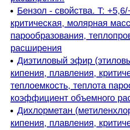
Бензол - свойства. T: +5,
критическая, молярная масса
парообразования, теплопро
расширения
Диэтиловый эфир (этиловый
кипения, плавления, критиче
теплоемкость, теплота паро
коэффициент объемного ра
Дихлорметан (метиленхлори
кипения, плавления, критиче