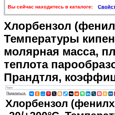
Вы сейчас находитесь в каталоге:
Свойст
Хлорбензол (фенилхл
Температуры кипени
молярная масса, пл
теплота парообраз
Прандтля, коэффи
Поделиться:
Хлорбензол (фенилхл