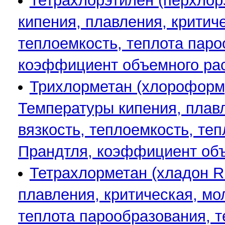
Тетрахлорэтилен (перхлорэ
кипения, плавления, критиче
теплоемкость, теплота паро
коэффициент объемного ра
Трихлорметан (хлороформ, 
Температуры кипения, плавл
вязкость, теплоемкость, те
Прандтля, коэффициент об
Тетрахлорметан (хладон R1
плавления, критическая, мо
теплота парообразования, 