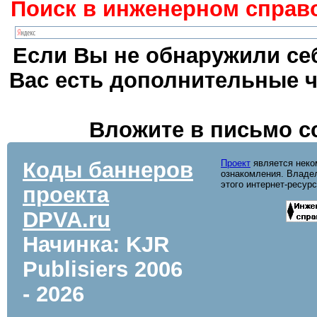
Поиск в инженерном справо
Если Вы не обнаружили себ
Вас есть дополнительные ч
Вложите в письмо с
Коды баннеров
Проект
является неко
ознакомления. Владел
этого интернет-ресур
проекта
DPVA.ru
Начинка: KJR
Publisiers
2006
- 2026