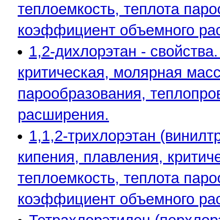
теплоемкость, теплота паро
коэффициент объемного ра
1,2-дихлорэтан - свойства
критическая, молярная масса
парообразования, теплопро
расширения.
1,1,2-трихлорэтан (винилт
кипения, плавления, критиче
теплоемкость, теплота паро
коэффициент объемного ра