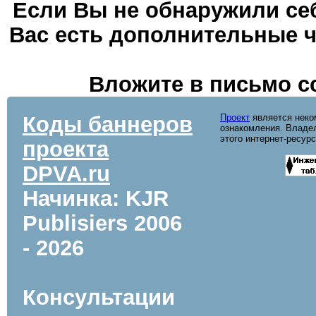
Если Вы не обнаружили себ
Вас есть дополнительные ч
Вложите в письмо с
Коды баннеров
Проект
является неко
ознакомления. Владел
этого интернет-ресур
проекта
DPVA.ru
Начинка: KJR
Publisiers
2006
- 2026
Консультации