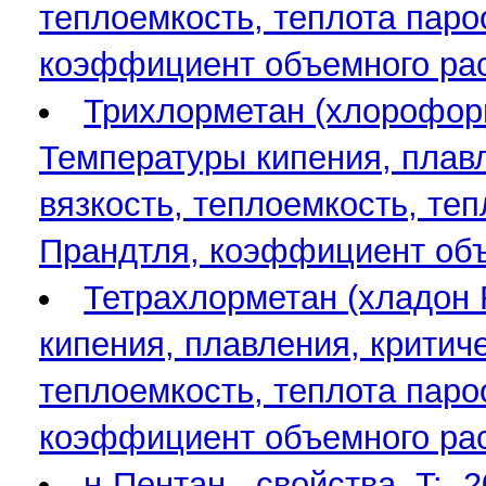
теплоемкость, теплота паро
коэффициент объемного ра
Трихлорметан (хлороформ,
Температуры кипения, плавл
вязкость, теплоемкость, те
Прандтля, коэффициент об
Тетрахлорметан (хладон R
кипения, плавления, критиче
теплоемкость, теплота паро
коэффициент объемного ра
н-Пентан - свойства. T: 