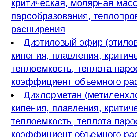
критическая, молярная масса
парообразования, теплопро
расширения
Диэтиловый эфир (этилов
кипения, плавления, критиче
теплоемкость, теплота паро
коэффициент объемного ра
Дихлорметан (метиленхлор
кипения, плавления, критиче
теплоемкость, теплота паро
коэффициент объемного ра