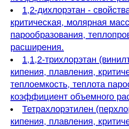
1,2-дихлорэтан - свойств
критическая, молярная масса
парообразования, теплопро
расширения.
1,1,2-трихлорэтан (винил
кипения, плавления, критиче
теплоемкость, теплота паро
коэффициент объемного ра
Тетрахлорэтилен (перхлор
кипения, плавления, критиче