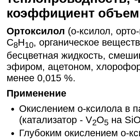
коэффициент объем
Ортоксилол
(о-ксилол, орто
C
H
, органическое веществ
8
10
бесцветная жидкость, смеши
эфиром, ацетоном, хлорофор
менее 0,015 %.
Применение
Окислением о-ксилола в п
(катализатор - V
O
на Si
2
5
Глубоким окислением о-кс