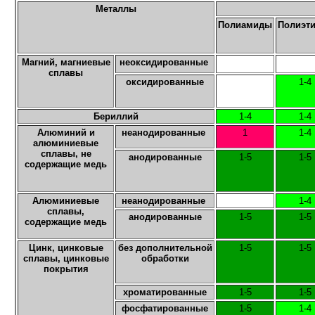
Металлы
Полиамиды
Полиэт
Магний, магниевые
неоксидированные
сплавы
оксидированные
1-4
Бериллий
1-4
1-4
Алюминий и
неанодированные
1
1-4
алюминиевые
сплавы, не
анодированные
1-5
1-5
содержащие медь
Алюминиевые
неанодированные
1-4
сплавы,
анодированные
1-5
1-5
содержащие медь
Цинк, цинковые
без дополнительной
1-5
1-5
сплавы, цинковые
обработки
покрытия
хроматированные
1-5
1-5
фосфатированные
1-5
1-4