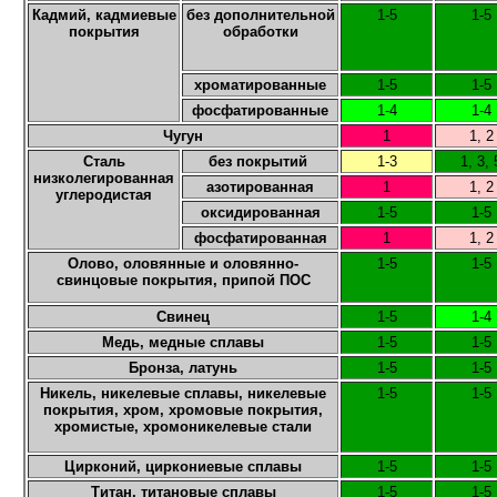
Кадмий, кадмиевые
без дополнительной
1-5
1-5
покрытия
обработки
хроматированные
1-5
1-5
фосфатированные
1-4
1-4
Чугун
1
1, 2
Сталь
без покрытий
1-3
1, 3, 
низколегированная
азотированная
1
1, 2
углеродистая
оксидированная
1-5
1-5
фосфатированная
1
1, 2
Олово, оловянные и оловянно-
1-5
1-5
свинцовые покрытия, припой ПОС
Свинец
1-5
1-4
Медь, медные сплавы
1-5
1-5
Бронза, латунь
1-5
1-5
Никель, никелевые сплавы, никелевые
1-5
1-5
покрытия, хром, хромовые покрытия,
хромистые, хромоникелевые стали
Цирконий, циркониевые сплавы
1-5
1-5
Титан, титановые сплавы
1-5
1-5