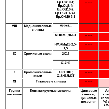
Бр.ОФ10-1;
– – –
Бр.ОЦ8-4;
Бр.ОЦ10-2;
Бр.ОСН11-3-1;
Бр.ОНЦ9-3-1
VIII
Медноникелевые
МНЖ5-1
– – –
сплавы
МНЖМц30-1-1
– – –
НМЖМц28-2,5-
– – –
1,5
IX
Хромистые стали
2Х13
– – –
Х17Н2
– – –
Х
Хромоникелевые
Х18Н10Т;
– – –
стали
Х18Н12М2Т
XI
Титановые сплавы
– – –
Группа
Контактируемые металлы
Цинковые
Ал
металлов
сплавы,
алю
цинковые
спла
покрытия
%) 
АМг