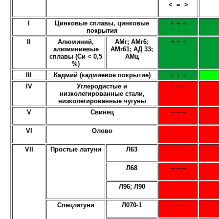
< = >
I
Цинковые сплавы, цинковые
+ + +
покрытия
II
Алюминий,
АМг; АМг6;
+ + +
алюминиевые
АМг61; АД 33;
сплавы (Си < 0,5
АМц
%)
III
Кадмий (кадмиевое покрытие)
+ + +
IV
Углеродистые и
– – –
низколегированные стали,
низколегированные чугуны
V
Свинец
– – –
VI
Олово
– – –
VII
Простые латуни
Л63
– – –
Л68
– – –
Л96; Л90
– – –
Спецлатуни
Л070-1
– – –