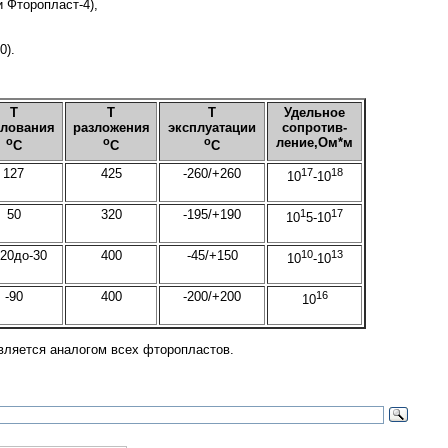
и Фторопласт-4),
0).
Т
Т
Т
Удельное
клования
разложения
эксплуатации
сопротив-
о
о
о
ление,Ом*м
С
С
С
127
425
-260/+260
17
18
10
-10
50
320
-195/+190
1
17
10
5-10
-20до-30
400
-45/+150
10
13
10
-10
-90
400
-200/+200
16
10
вляется аналогом всех фторопластов.