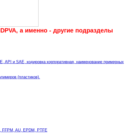
DPVA, а именно - другие подразделы
, API и SAE, кодировка корпоративная, наименование примерных
олимеров (пластиков).
M, FFPM, AU, EPDM, PTFE