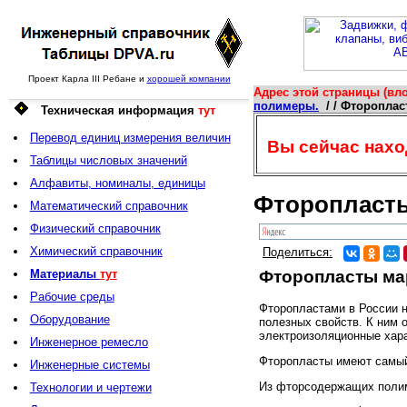
Проект Карла III Ребане и
хорошей компании
Адрес этой страницы (вло
полимеры.
/ / Фтороплас
Техническая информация
тут
Перевод единиц измерения величин
Вы сейчас наход
Таблицы числовых значений
Алфавиты, номиналы, единицы
Фторопласты 
Математический справочник
Физический справочник
Химический справочник
Поделиться:
Материалы
тут
Фторопласты маро
Рабочие среды
Фторопластами в России 
Оборудование
полезных свойств. К ним о
электроизоляционные харак
Инженерное ремесло
Фторопласты имеют самый
Инженерные системы
Из фторсодержащих полим
Технологии и чертежи