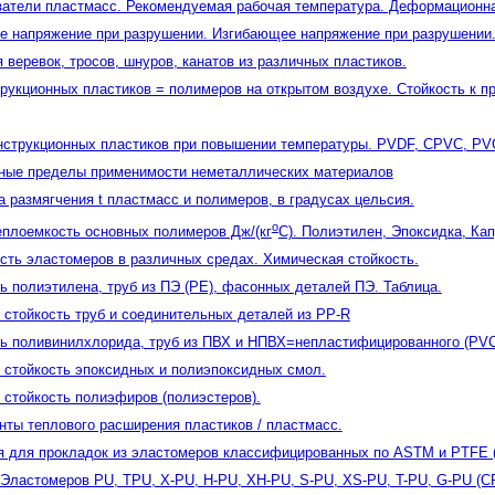
атели пластмасс. Рекомендуемая рабочая температура. Деформационна
е напряжение при разрушении. Изгибающее напряжение при разрушении. 
 веревок, тросов, шнуров, канатов из различных пластиков.
рукционных пластиков = полимеров на открытом воздухе. Стойкость к 
нструкционных пластиков при повышении температуры. PVDF, CPVC, PV
рные пределы применимости неметаллических материалов
а размягчения t пластмасс и полимеров, в градусах цельсия.
o
еплоемкость основных полимеров Дж/(кг
C). Полиэтилен, Эпоксидка, Кап
сть эластомеров в различных средах. Химическая стойкость.
ь полиэтилена, труб из ПЭ (PE), фасонных деталей ПЭ. Таблица.
 стойкость труб и соединительных деталей из PP-R
ь поливинилхлорида, труб из ПВХ и НПВХ=непластифицированного (PVC
 стойкость эпоксидных и полиэпоксидных смол.
 стойкость полиэфиров (полиэстеров).
ты теплового расширения пластиков / пластмасс.
я для прокладок из эластомеров классифицированных по ASTM и PTFE (
Эластомеров PU, ТPU, X-PU, H-PU, XH-PU, S-PU, XS-PU, T-PU, G-PU (