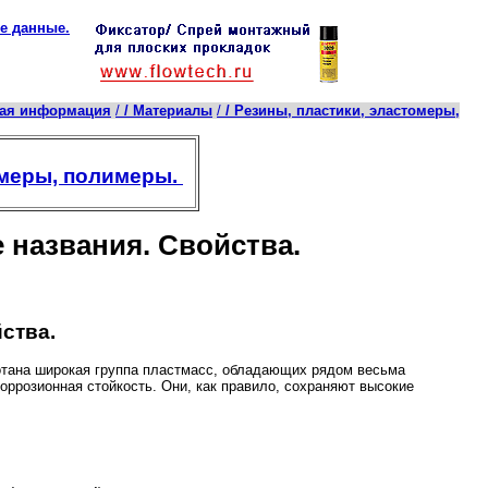
е данные.
кая информация
/
/ Материалы
/
/ Резины, пластики, эластомеры,
омеры, полимеры.
е названия. Свойства.
йства.
отана широкая группа пластмасс, обладающих рядом весьма
коррозионная стойкость. Они, как правило, сохраняют высокие