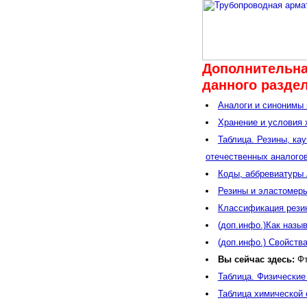
Дополнительна
данного раздел
Аналоги и синонимы в
Хранение и условия 
Таблица. Резины, ка
отечественных аналогов
Коды, аббревиатуры 
Резины и эластомеры
Классификация резин
(доп.инфо.)Как назы
(доп.инфо.) Свойств
Вы сейчас здесь:
Фт
Таблица. Физические
Таблица химической