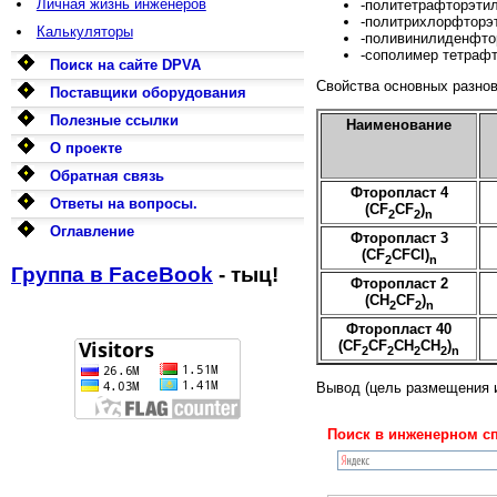
Личная жизнь инженеров
-политетрафторэтиле
-политрихлорфторэти
Калькуляторы
-поливинилиденфтор
-сополимер тетрафто
Поиск на сайте DPVA
Свойства основных разно
Поставщики оборудования
Полезные ссылки
Наименование
О проекте
Обратная связь
Фторопласт 4
Ответы на вопросы.
(CF
CF
)
2
2
n
Оглавление
Фторопласт 3
(CF
CFCl)
2
n
Группа в FaceBook
- тыц!
Фторопласт 2
(CH
CF
)
2
2
n
Фторопласт 40
(CF
CF
CH
CH
)
2
2
2
2
n
Вывод (цель размещения 
Поиск в инженерном сп