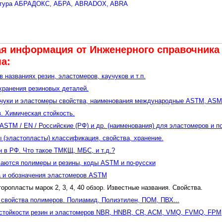
я информация от Инженерного cправочника 
а:
 названиях резин, эластомеров, каучуков и т.п.
хранения резиновых деталей.
учуки и эластомеры свойcтва, наименования международные ASTM, ASME
. Химическая стойкость.
ASTM / EN / Российские (РФ) и др. (наименования) для эластомеров и п
 (эластопласты) классификация, свойства, хранение.
 в РФ. Что такое ТМКЩ, МБС, и т.д.?
ваются полимеры и резины, коды ASTM и по-русски
а и обозначения эластомеров ASTM
оропласты марок 2, 3, 4, 40 обзор. Известные названия. Свойства.
 свойства полимеров. Полиамид, Полиэтилен, ПОМ, ПВХ...
 стойкости резин и эластомеров NBR, HNBR, CR, ACM, VMQ, FVMQ, FP