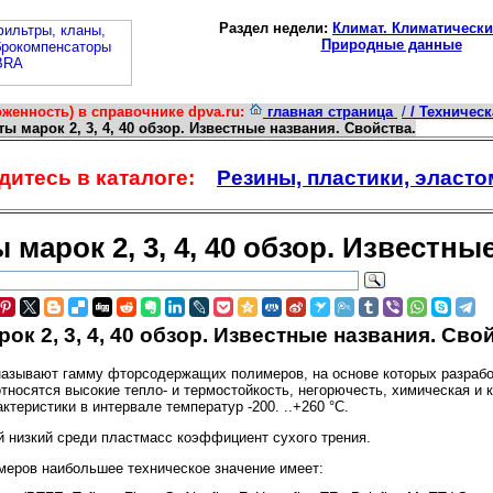
Раздел недели:
Климат. Климатически
Природные данные
женность) в справочнике dpva.ru:
главная страница
/
/ Техничес
ты марок 2, 3, 4, 40 обзор. Известные названия. Свойства.
итесь в каталоге:
Резины, пластики, эласт
марок 2, 3, 4, 40 обзор. Известны
к 2, 3, 4, 40 обзор. Известные названия. Сво
называют гамму фторсодержащих полимеров, на основе которых разраб
тносятся высокие тепло- и термостойкость, негорючесть, химическая и 
теристики в интервале температур -200. ..+260 °С.
 низкий среди пластмасс коэффициент сухого трения.
еров наибольшее техническое значение имеет: