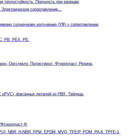
я теплостойкость. Прочность при разрыве
Электрическое сопротивление...
прямому солнечному излучению (УФ) = сопротивление
C, PB, PEX, PE.
рон, Оргстекло, Полистирол, Фторопласт, Резина.
,uPVC), фасонных деталей из ПВХ. Таблица.
Фторопласт 4)
CPU), NBR, H-NBR, FPM, EPDM, MVQ, TFE/P, POM, PA-6, TPFE-1,