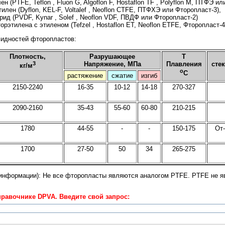
н (PTFE, Teflon , Fluon G, Algoflon F, Hostaflon TF , Polyflon M, ПТФЭ ил
лен (Dyflon, KEL-F, Voltalef , Neoflon CTFE, ПТФХЭ или Фторопласт-3),
ид (PVDF, Kynar , Solef , Neoflon VDF, ПВДФ или Фторопласт-2)
рэтилена с этиленом (Tefzel , Hostaflon ET, Neoflon ETFE, Фторопласт-4
видностей фторопластов:
Плотность,
Разрушающее
T
3
Напряжение, МПа
Плавления
сте
кг/м
о
С
растяжение
сжатие
изгиб
2150-2240
16-35
10-12
14-18
270-327
2090-2160
35-43
55-60
60-80
210-215
1780
44-55
-
-
150-175
От
1700
27-50
50
34
265-275
информации): Не все фторопласты являются аналогом PTFE. PTFE не я
равочнике DPVA. Введите свой запрос: