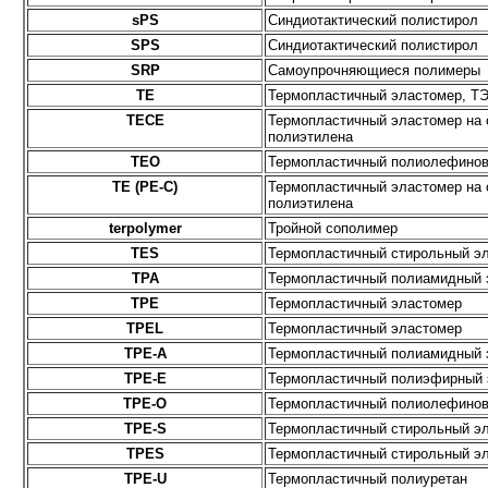
sPS
Синдиотактический полистирол
SPS
Синдиотактический полистирол
SRP
Самоупрочняющиеся полимеры
TE
Термопластичный эластомер, Т
TECE
Термопластичный эластомер на 
полиэтилена
TEO
Термопластичный полиолефинов
TE (PE-C)
Термопластичный эластомер на 
полиэтилена
terpolymer
Тройной сополимер
TES
Термопластичный стирольный э
TPA
Термопластичный полиамидный 
TPE
Термопластичный эластомер
TPEL
Термопластичный эластомер
TPE-A
Термопластичный полиамидный 
TPE-E
Термопластичный полиэфирный 
TPE-O
Термопластичный полиолефинов
TPE-S
Термопластичный стирольный э
TPES
Термопластичный стирольный э
TPE-U
Термопластичный полиуретан