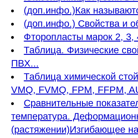
(доп.инфо.)Как называют
(доп.инфо.) Свойства и 
Фторопласты марок 2, 3, 
Таблица. Физические св
ПВХ...
Таблица химической стой
VMQ, FVMQ, FPM, FFPM, A
Сравнительные показате
температура. Деформационн
(растяжении)Изгибающее н