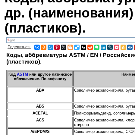
др. (наименования
(пластиков).
Поделиться:
Коды, аббревиатуры ASTM / EN / Российски
(пластиков).
Код
ASTM
или другое латинское
Наиме
обозначение. По алфавиту
ABA
Сополимер акрилонитрила, бута
ABS
Сополимер акрилонитрила, бута
ACETAL
Полиформальдегид, сополимер
ACS
Сополимер акрилонитрила, хлор
стирола
A/EPDM/S
Сополимер акрилонитрила, СКЭП