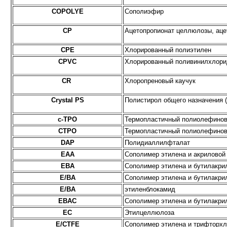
COPOLYE
Сополиэфир
CP
Ацетопропионат целлюлозы, ац
CPE
Хлорированный полиэтилен
CPVC
Хлорированный поливинилхлори
CR
Хлоропреновый каучук
Сrystal PS
Полистирол общего назначения 
c-TPO
Термопластичный полиолефинов
CTPO
Термопластичный полиолефинов
DAP
Полидиаллилфталат
EAA
Сополимер этилена и акриловой
EBA
Сополимер этилена и бутилакри
E/BA
Сополимер этилена и бутилакри
E/BA
этиленблокамид
EBAC
Сополимер этилена и бутилакри
EC
Этилцеллюлоза
E/CTFE
Сополимер этилена и трифторх