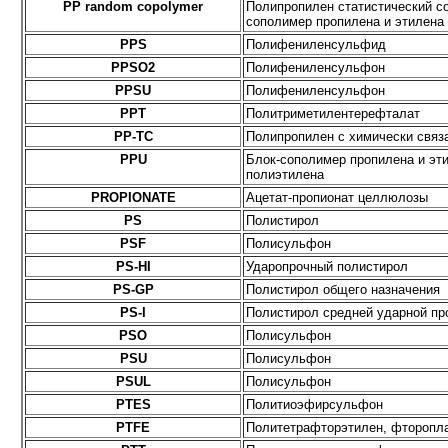
PP random copolymer
Полипропилен статистический с
сополимер пропилена и этилена
PPS
Полифениленсульфид
PPSO2
Полифениленсульфон
PPSU
Полифениленсульфон
PPT
Политриметилентерефталат
PP-TC
Полипропилен с химически свя
PPU
Блок-сополимер пропилена и эт
полиэтилена
PROPIONATE
Ацетат-пропионат целлюлозы
PS
Полистирол
PSF
Полисульфон
PS-HI
Ударопрочный полистирол
PS-GP
Полистирол общего назначения
PS-I
Полистирол средней ударной пр
PSO
Полисульфон
PSU
Полисульфон
PSUL
Полисульфон
PTES
Политиоэфирсульфон
PTFE
Политетрафторэтилен, фторопла