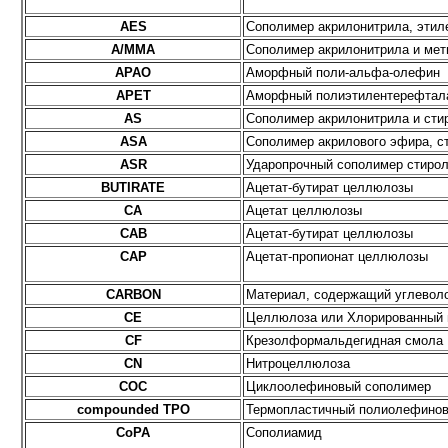
AES
Сополимер акрилонитрила, этил
A/MMA
Сополимер акрилонитрила и мет
APAO
Аморфный поли-альфа-олефин
APET
Аморфный полиэтилентерефтала
AS
Сополимер акрилонитрила и сти
ASA
Сополимер акрилового эфира, с
ASR
Ударопрочный сополимер стирола 
BUTIRATE
Ацетат-бутират целлюлозы
CA
Ацетат целлюлозы
CAB
Ацетат-бутират целлюлозы
CAP
Ацетат-пропионат целлюлозы
CARBON
Материал, содержащий углевол
CE
Целлюлоза или Хлорированный п
CF
Крезолформальдегидная смола
CN
Нитроцеллюлоза
COC
Циклоолефиновый сополимер
compounded TPO
Термопластичный полиолефинов
CoPA
Сополиамид