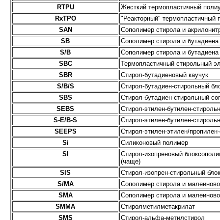
RTPU
Жесткий термопластичный поли
RxTPO
"Реакторный" термопластичный
SAN
Сополимер стирола и акрилонит
SB
Сополимер стирола и бутадиена
S/B
Сополимер стирола и бутадиена
SBC
Термопластичный стирольный э
SBR
Стирол-бутадиеновый каучук
S/B/S
Стирол-бутадиен-стирольный бл
SBS
Стирол-бутадиен-стирольный со
SEBS
Стирол-этилен-бутилен-стироль
S-E/B-S
Стирол-этилен-бутилен-стироль
SEEPS
Стирол-этилен-этилен/пропилен
Si
Силиконовый полимер
SI
Стирол-изопреновый блоксополи
(чаще)
SIS
Стирол-изопрен-стирольный бло
S/MA
Сополимер стирола и малеиново
SMA
Сополимер стирола и малеиново
SMMA
Стиролметилметакрилат
SMS
Стирол-альфа-метилстирол