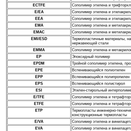
ECTFE
Сополимер этилена и трифторх
E/EA
Сополимер этилена и этилакрил
EEA
Сополимер этилена и этилакрил
EMA
Сополимер этилена и метилакри
EMAC
Сополимер этилена и метилакри
EMI/ESD
Термопластичные материалы, на
нержавеющей стали
EMMA
Сополимер этилена и метакрило
EP
Эпоксидный полимер
EPDM
Тройной сополимер этилена, про
EPE
Вспенивающийся полиэтилен
EPP
Вспенивающийся полипропилен
EPS
Вспенивающийся полистирол
ESI
Этилен-стирольный интерполим
E/TFE
Сополимер этилена и тетрафтор
ETFE
Сополимер этилена и тетрафтор
ETP
Термопласты инженерно-техниче
конструкционные термопласты
E/VA
Сополимер этилена и винилацет
EVA
Сополимер этилена и винилацет