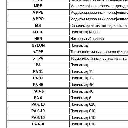
MPF
Меламинофенолформальдегидн
MPPE
Модифицированный полифениле
MPPO
Модифицированный полифениле
MS
Сополимер метилметакрилата и 
MXD6
Полиамид MXD6
NBR
Нитрильный каучук
NYLON
Полиамид
o-TPE
Термопластичный полиолефинов
o-TPV
Термопластичный вулканизат на
PA
Полиамид
PA 11
Полиамид 11
PA 12
Полиамид 12
PA 46
Полиамид 46
PA 4.6
Полиамид 46
PA 6
Полиамид 6
PA 6/10
Полиамид 610
PA 6-10
Полиамид 610
PA 6/10
Полиамид 610
PA 610
Полиамид 610