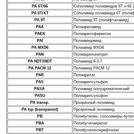
PA 6T/66
Сополимер полиамидов 6T и 66 
PA 6T/XT
Сополимер полиамида 6T (поли
PA 9T
Полиамид 9T (полифталамид)
PAA
Полиариламид
PAEK
Полиарилэфиркетон
PAI
Полиамидимид
PA MXD6
Полиамид MXD6
PAN
Полиакрилонитрил
PA NDT/INDT
Полиамид 6-3-Т
PA PACM 12
Полиамид PACM 12
PAR
Полиарилат
PAS
Полиарилсульфон
PASA
Полиамид полуароматический
PASU
Полиарилсульфон
PA transp.
Прозрачный полиамид
PA tsp (transparent)
Прозрачный полиамид
PB
Полибутилен, сополимеры бутил
PBA
Полибутилакрилат
PBT
Полибутилентерефталат