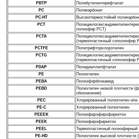
PBTP
Полибутилентерефталат
PC
Поликарбонат
PC-HT
Высокотермостойкий поликарбон
PCT
Полициклогександиметилентере
полиэфир PCT)
PCTA
Полициклогександиметилентере
(термопластичный сополиэфир 
PCTFE
Политрифторхлорэтилен
PCTG
Полициклогександиметилентере
(термопластичный сополиэфир 
PDAP
Полидиаллилфталат
PE
Полиэтилен
PEBA
Полиэфирблокамид
PEBD
Полиэтилен низкой плотности (ф
обозначение)
PEC
Хлорированный полиэтилен или
PE-C
Хлорированный полиэтилен
PEEEK
Полиэфирэфирэфиркетон
PEEK
Полиэфирэфиркетон
PEEL
Термопластичный полиэфирный 
PE-HD
Полиэтилен высокой плотности (