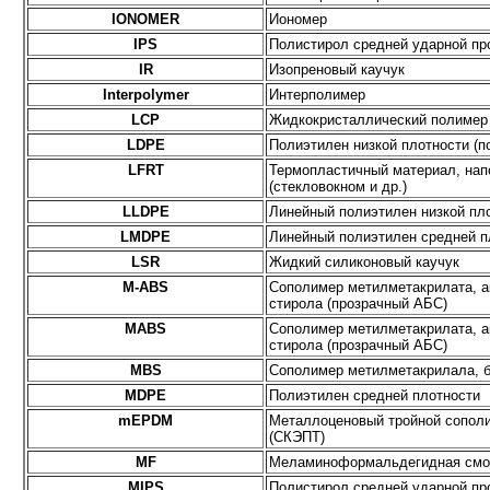
IONOMER
Иономер
IPS
Полистирол средней ударной пр
IR
Изопреновый каучук
Interpolymer
Интерполимер
LCP
Жидкокристаллический полимер
LDPE
Полиэтилен низкой плотности (п
LFRT
Термопластичный материал, на
(стекловокном и др.)
LLDPE
Линейный полиэтилен низкой пл
LMDPE
Линейный полиэтилен средней п
LSR
Жидкий силиконовый каучук
M-ABS
Сополимер метилметакрилата, а
стирола (прозрачный АБС)
MABS
Сополимер метилметакрилата, а
стирола (прозрачный АБС)
MBS
Сополимер метилметакрилала, б
MDPE
Полиэтилен средней плотности
mEPDM
Металлоценовый тройной сополи
(СКЭПТ)
MF
Меламиноформальдегидная см
MIPS
Полистирол средней ударной пр