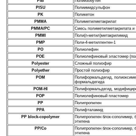
PIB
Полиизобутен
PISU
Полиимидсульфон
PK
Поликетон
PMMA
Полиметилметакрилат
PMMA/PC
Смесь полиметилметакрилата и 
PMMI
Поли(n-метил)метакрилимид
PMP
Поли-4-метилпентен-1
PO
Полиолефин
POE
Полиолефиновый эластомер (по
Polyester
Сложный полиэфир
Polyether
Простой полиэфир
POM
Полиформальдегид, полиоксиме
формальдегида
POM-HI
Полиформальдегид, модифицир
POP
Полиолефиновый пластомер
PP
Полипропилен
PPA
Полифталамид
PP block-copolymer
Полипропилен блок-сополимер, 
этилена
PP/Co
Полипропилен блок-сополимер, 
этилена