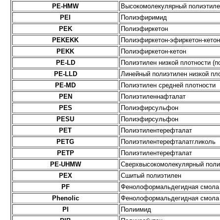
PE-HMW
Высокомолекулярный полиэтиле
PEI
Полиэфиримид
PEK
Полиэфиркетон
PEKEKK
Полиэфиркетон-эфиркетон-кетон
PEKK
Полиэфиркетон-кетон
PE-LD
Полиэтилен низкой плотности (п
PE-LLD
Линейный полиэтилен низкой пл
PE-MD
Полиэтилен средней плотности
PEN
Полиэтиленнафталат
PES
Полиэфирсульфон
PESU
Полиэфирсульфон
PET
Полиэтилентерефталат
PETG
Полиэтилентерефталатгликоль
PETP
Полиэтилентерефталат
PE-UHMW
Сверхвысокомолекулярный поли
PEX
Сшитый полиэтилен
PF
Фенолоформальдегидная смола
Phenolic
Фенолоформальдегидная смола
PI
Полиимид