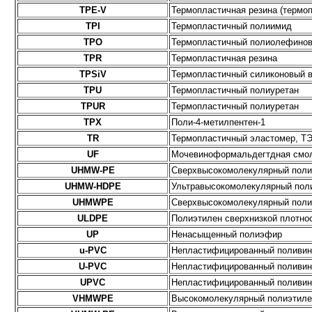
TPE-V
Термопластичная резина (термо
TPI
Термопластичный полиимид
TPO
Термопластичный полиолефинов
TPR
Термопластичная резина
TPSiV
Термопластичный силиконовый в
TPU
Термопластичный полиуретан
TPUR
Термопластичный полиуретан
TPX
Поли-4-метилпентен-1
TR
Термопластичный эластомер, Т
UF
Мочевиноформальдегтдная смо
UHMW-PE
Сверхвысокомолекулярный поли
UHMW-HDPE
Ультравысокомолекулярный поли
UHMWPE
Сверхвысокомолекулярный поли
ULDPE
Полиэтилен сверхнизкой плотно
UP
Ненасыщенный полиэфир
u-PVC
Непластифицированный поливи
U-PVC
Непластифицированный поливи
UPVC
Непластифицированный поливи
VHMWPE
Высокомолекулярный полиэтиле