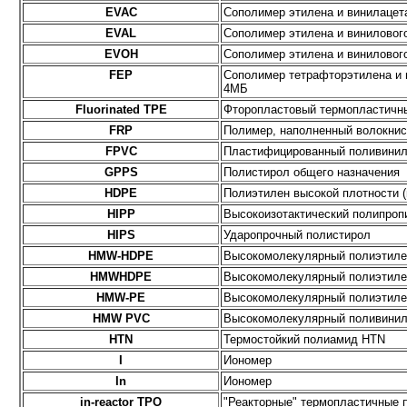
EVAC
Сополимер этилена и винилацет
EVAL
Сополимер этилена и виниловог
EVOH
Сополимер этилена и виниловог
FEP
Сополимер тетрафторэтилена и 
4МБ
Fluorinated TPE
Фторопластовый термопластичн
FRP
Полимер, наполненный волокни
FPVC
Пластифицированный поливини
GPPS
Полистирол общего назначения
HDPE
Полиэтилен высокой плотности (
HIPP
Высокоизотактический полипроп
HIPS
Ударопрочный полистирол
HMW-HDPE
Высокомолекулярный полиэтиле
HMWHDPE
Высокомолекулярный полиэтиле
HMW-PE
Высокомолекулярный полиэтиле
HMW PVC
Высокомолекулярный поливини
HTN
Термостойкий полиамид HTN
I
Иономер
In
Иономер
in-reactor TPO
"Реакторные" термопластичные