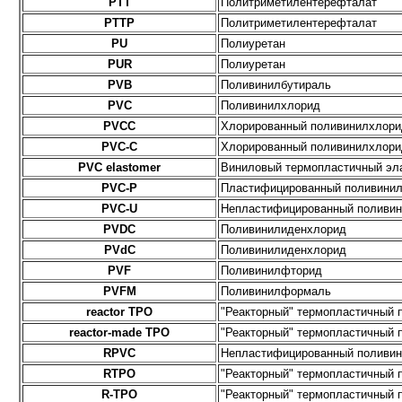
PTT
Политриметилентерефталат
PTTP
Политриметилентерефталат
PU
Полиуретан
PUR
Полиуретан
PVB
Поливинилбутираль
PVC
Поливинилхлорид
PVCC
Хлорированный поливинилхлори
PVC-C
Хлорированный поливинилхлори
PVC elastomer
Виниловый термопластичный эл
PVC-P
Пластифицированный поливини
PVC-U
Непластифицированный поливи
PVDC
Поливинилиденхлорид
PVdC
Поливинилиденхлорид
PVF
Поливинилфторид
PVFМ
Поливинилформаль
reactor TPO
"Реакторный" термопластичный
reactor-made TPO
"Реакторный" термопластичный
RPVC
Непластифицированный поливи
RTPO
"Реакторный" термопластичный
R-TPO
"Реакторный" термопластичный