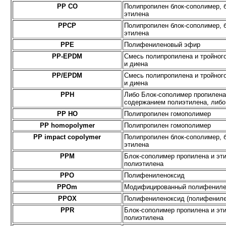
PP CO
Полипропилен блок-сополимер, 
этилена
PPCP
Полипропилен блок-сополимер, 
этилена
PPE
Полифениленовый эфир
PP-EPDM
Смесь полипропилена и тройног
и диена
PP/EPDM
Смесь полипропилена и тройног
и диена
PPH
Либо Блок-сополимер пропилена
содержанием полиэтилена, либо
PP HO
Полипропилен гомополимер
PP homopolymer
Полипропилен гомополимер
PP impact copolymer
Полипропилен блок-сополимер, 
этилена
PPМ
Блок-сополимер пропилена и эт
полиэтилена
PPO
Полифениленоксид
PPOm
Модифицированный полифениле
PPOX
Полифениленоксид (полифенил
PPR
Блок-сополимер пропилена и эт
полиэтилена