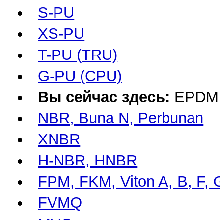
S-PU
XS-PU
T-PU (TRU)
G-PU (CPU)
Вы сейчас здесь:
EPDM
NBR, Buna N, Perbunan
XNBR
H-NBR, HNBR
FPM, FKM, Viton A, B, F, 
FVMQ