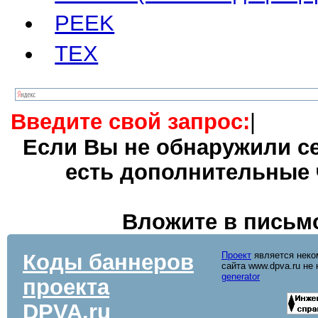
PEEK
TEX
Введите свой запрос:
|
Если Вы не обнаружили се
есть дополнительные 
Вложите в письмо
Коды баннеров
Проект
является неко
сайта www.dpva.ru не
generator
проекта
DPVA.ru