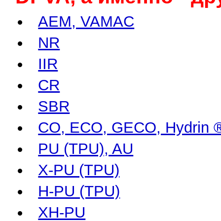
AEM, VAMAC
NR
IIR
CR
SBR
CO, ECO, GECO, Hydrin 
PU (ТPU), AU
X-PU (ТPU)
H-PU (TРU)
XH-PU