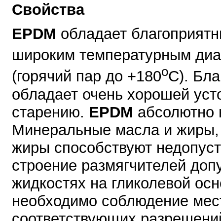
Свойства
EPDM
обладает благоприятн
широким температурным диап
o
(горячий пар до +180
С). Бл
обладает очень хорошей усто
старению.
EPDM
абсолютно 
Минеральные масла и жиры, 
жиры способствуют недопус
строение размягчителей доп
жидкостях на гликолевой ос
необходимо соблюдение мес
соответствующих разрешений