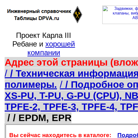
Проект Карла III
Ребане и
хорошей
компании
Адрес этой страницы (влож
/
/ Техническая информаци
полимеры.
/
/ Подробное оп
XS-PU, T-PU, G-PU (CPU), N
TPFE-2, TPFE-3, TPFE-4, T
/ / EPDM, EPR
Вы сейчас находитесь в каталоге:
Подроб