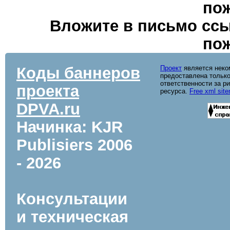
пож
Вложите в письмо ссы
пож
Коды баннеров
Проект
является неко
предоставлена только
ответственности за р
проекта
ресурса.
Free xml sit
DPVA.ru
Начинка: KJR
Publisiers
2006
- 2026
Консультации
и техническая