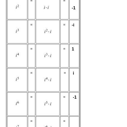
=
=
-1
=
=
-i
=
=
1
=
=
i
=
=
-1
=
=