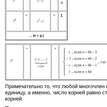
-i
=
=
1
... (и т. д.)
=
=
Примечательно то, что любой многочлен 
единицу, а именно, число корней равно с
корней.