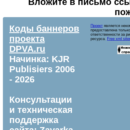
Вложите в письмо ссы
пож
Коды баннеров
Проект
является неко
предоставлена только
ответственности за р
проекта
ресурса.
Free xml sit
DPVA.ru
Начинка: KJR
Publisiers
2006
- 2026
Консультации
и техническая
поддержка