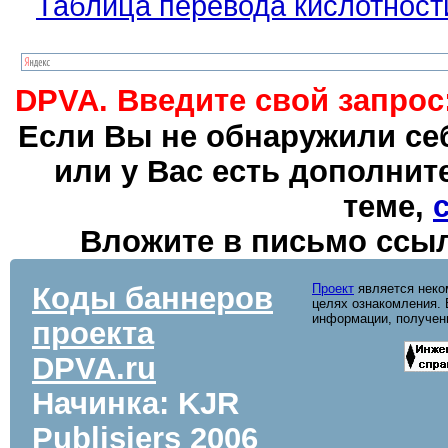
Таблица перевода кислотности
DPVA. Введите свой запрос
Если Вы не обнаружили себ
или у Вас есть дополни
теме,
Вложите в письмо ссыл
Коды баннеров
Проект
является неко
целях ознакомления. 
информации, полученн
проекта
DPVA.ru
Начинка: KJR
Publisiers
2006