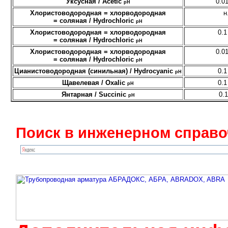
Уксусная / Acetic
0.01
pH
Хлористоводородная = хлорводородная
н
= соляная / Hydrochloric
pH
Хлористоводородная = хлорводородная
0.1
= соляная / Hydrochloric
pH
Хлористоводородная = хлорводородная
0.01
= соляная / Hydrochloric
pH
Цианистоводородная (синильная) / Hydrocyanic
0.1
pH
Щавелевая / Oxalic
0.1
pH
Янтарная / Succinic
0.1
pH
Поиск в инженерном справо