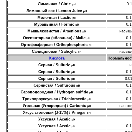
Лимонная / Citric
0.1
pH
Лимонный сок / Lemon Juice
pH
Молочная / Lactic
0.1
pH
Муравьиная / Formic
0.1
pH
Мышьяковистая / Arsenious
насыщ
pH
Оксиянтарная (яблочная) / Malic
0.1
pH
Ортофосфорная / Orthophosphoric
0.1
pH
Салициловая / Salicylic
насыщ
pH
Кислота
Нормальност
Серная / Sulfuric
н
pH
Серная / Sulfuric
0.1
pH
Серная / Sulfuric
0.01
pH
Сернистая / Sulfurous
0.1
pH
Сероводородная / Hydrogen sulfide
0.1
pH
Трихлороуксусная / Trichloracetic
0.1
pH
Угольная (Углеродная) / Carbonic
насыщ
pH
Уксус столовый (3-15%) / Vinegar
pH
Уксусная / Acetic
pH
Уксусная / Acetic
0.1
pH