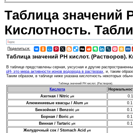
Таблица значений P
Кислотность. Табл
Поделиться:
Таблица значений PH кислот. (Растворов). 
В таблице представлены серная, уксусная и другие распространенны
pH- это мера активности ионов водорода в растворах
, и, таким обра
Таким образом, в таблице ниже указана кислотность некоторых обыч
Таблица значений PH кислот. (Растворов).
Кислота
Нормальност
Азотная / Nitric
0.1
pH
Алюминиевые квасцы / Alum
0.1
pH
Бензойная / Benzoic
0.1
pH
Борная / Boric
0.1
pH
Винная / Tartaric
0.1
pH
Желудочный сок / Stomach Acid
pH