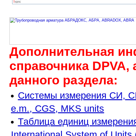
Дополнительная ин
cправочника DPVA, 
данного раздела:
Системы измерения СИ, С
e.m., CGS, MKS units
Таблица единиц измерени
International System of Units 