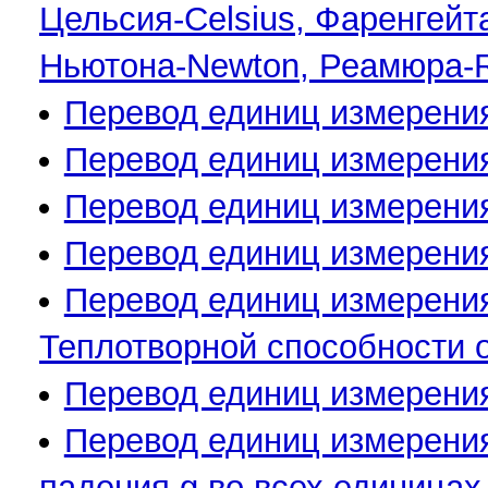
Цельсия-Celsius, Фаренгейта
Ньютона-Newton, Реамюрa-R
Перевод единиц измерения
Перевод единиц измерения
Перевод единиц измерения
Перевод единиц измерения
Перевод единиц измерения
Теплотворной способности 
Перевод единиц измерения
Перевод единиц измерения
падения g во всех единицах