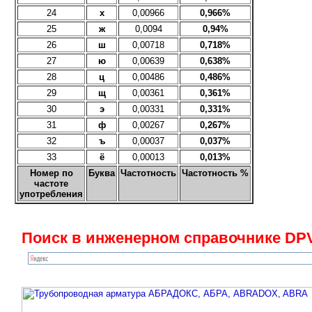
24
х
0,00966
0,966%
25
ж
0,0094
0,94%
26
ш
0,00718
0,718%
27
ю
0,00639
0,638%
28
ц
0,00486
0,486%
29
щ
0,00361
0,361%
30
э
0,00331
0,331%
31
ф
0,00267
0,267%
32
ъ
0,00037
0,037%
33
ё
0,00013
0,013%
Номер по
Буква
Частотность
Частотность %
частоте
употребления
Поиск в инженерном справочнике DPV