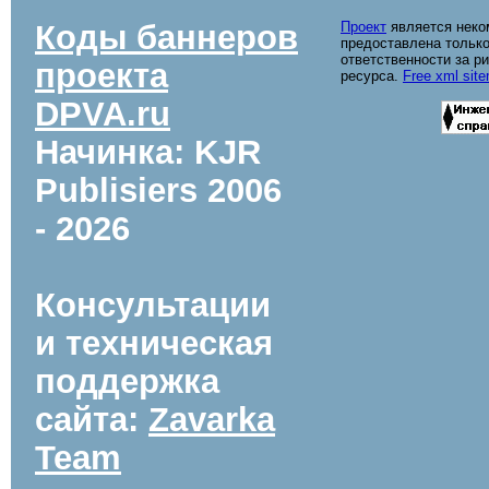
Коды баннеров
Проект
является неко
предоставлена только
ответственности за р
проекта
ресурса.
Free xml sit
DPVA.ru
Начинка: KJR
Publisiers
2006
- 2026
Консультации
и техническая
поддержка
сайта:
Zavarka
Team