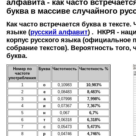
алфавита - как часто встречаетс
буква в массиве случайного русс
Как часто встречается буква в тексте. 
языке (
русский алфавит
) . НКРЯ - на
корпус русского языка (официальное 
собрание текстов). Вероятность того, 
буква.
Номер по
Буква
Частотность
Частотность %
частоте
употребления
1
о
0,10983
10,983%
2
е
0,08483
8,483%
3
а
0,07998
7,998%
4
и
0,07367
7,367%
5
н
0,067
6,7%
6
т
0,06318
6,318%
7
с
0,05473
5,473%
8
р
0,04746
4,746%