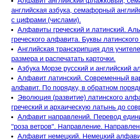
Алфавит английский флажковый, сем
английская азбука, семафорный англи
с цифрами (числами).
Алфавиты греческий и латинский. Альф
греческого алфавита. Буквы латинского
Английская транскрипция для учителе
размера и распечатать карточки.
Азбука Морзе русский и английский 
Алфавит латинский. Современный вар
алфавит. По порядку, в обратном поряд
Эволюция (развитие) латинского алфа
греческий и архаическую латынь до со
Алфавит направлений. Перевод едини
"роза ветров". Направление. Направлен
Алфавит немецкий. Немецкий алфавит 