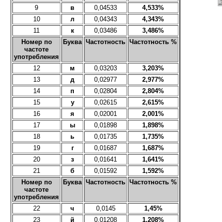
9
в
0,04533
4,533%
10
л
0,04343
4,343%
11
к
0,03486
3,486%
Номер по
Буква
Частотность
Частотность %
частоте
употребления
12
м
0,03203
3,203%
13
д
0,02977
2,977%
14
п
0,02804
2,804%
15
у
0,02615
2,615%
16
я
0,02001
2,001%
17
ы
0,01898
1,898%
18
ь
0,01735
1,735%
19
г
0,01687
1,687%
20
з
0,01641
1,641%
21
б
0,01592
1,592%
Номер по
Буква
Частотность
Частотность %
частоте
употребления
22
ч
0,0145
1,45%
23
й
0,01208
1,208%