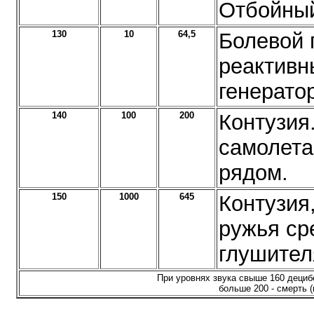
Отбойный
130
10
64,5
Болевой 
реактивн
генерато
140
100
200
Контузия
самолета
рядом.
150
1000
645
Контузия
ружья ср
глушител
При уровнях звука свыше 160 дециб
больше 200 - смерть 