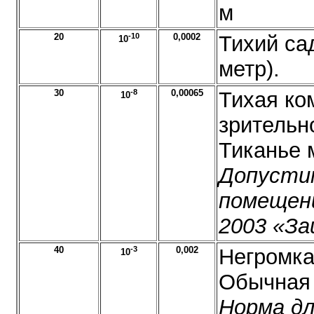
м
20
-10
0,0002
Тихий са
10
метр).
30
-8
0,00065
Тихая ко
10
зрительн
Тиканье 
Допусти
помещени
2003 «З
40
-3
0,002
Негромка
10
Обычная 
Норма дл