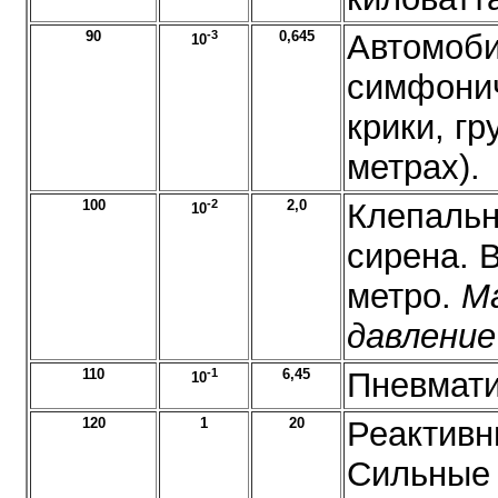
90
-3
0,645
Автомоби
10
симфонич
крики, г
метрах).
100
-2
2,0
Клепальн
10
сирена. 
метро.
М
давление
110
-1
6,45
Пневмати
10
120
1
20
Реактивн
Сильные 