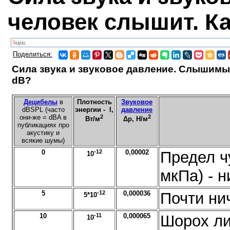
человек слышит. К
Поделиться:
Сила звука и звуковое давление. Слышимы
dB?
Децибелы
в
Плотность
Звуковое
dBSPL (часто
энергии - I,
давление
они-же = dBA в
2
2
Вт/м
Δp, Н/м
публикациях про
акустику и
всякие шумы)
0
-12
0,00002
Предел ч
10
мкПа) - 
5
-12
0,000036
Почти ни
5*10
10
-11
0,000065
Шорох ли
10