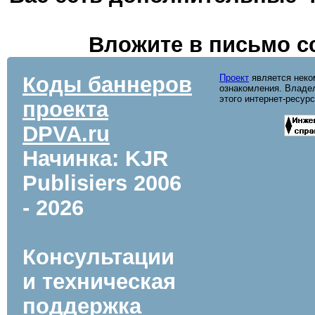
Вложите в письмо с
Коды баннеров
Проект
является неко
ознакомления. Владел
этого интернет-ресур
проекта
DPVA.ru
Начинка: KJR
Publisiers
2006
- 2026
Консультации
и техническая
поддержка