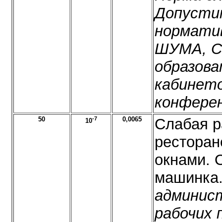
Допустим
норматив
ШУМА, СН
образова
кабинето
конферен
50
-7
0,0065
Слабая р
10
ресторан
окнами. 
машинка
админис
рабочих 