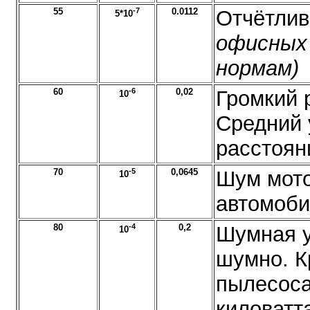
55
-7
0.0112
Отчётли
5*10
офисных 
нормам)
60
-6
0,02
Громкий 
10
Средний 
расстоян
70
-5
0,0645
Шум мото
10
автомоби
80
-4
0,2
Шумная у
10
шумно. К
пылесоса
киловатт