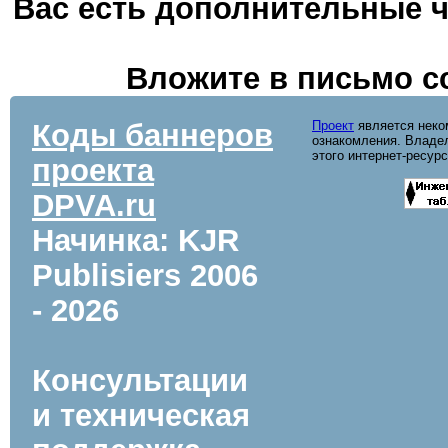
Вас есть дополнительные ч
Вложите в письмо с
Коды баннеров
Проект
является неко
ознакомления. Владел
этого интернет-ресур
проекта
DPVA.ru
Начинка: KJR
Publisiers
2006
- 2026
Консультации
и техническая