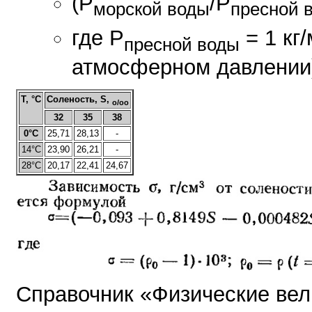
(P
/P
морской воды
пресной 
где Р
= 1 кг/
пресной воды
атмосферном давлении
Т, °C
Соленость, S,
o/oo
32
35
38
0°C
25,71
28,13
-
14°C
23,90
26,21
-
28°C
20,17
22,41
24,67
Справочник «Физические вели