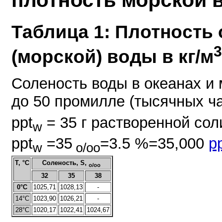
плотность морской 
Таблица 1: Плотность
3
(морской) воды в
кг/м
Соленость воды в океанах и 
до 50 промилле (тысячных ча
ppt
= 35 г растворенной сол
w
ppt
=35
=3.5 %=35,000
p
w
o/oo
Т, °C
Соленость, S,
o/oo
32
35
38
0°C
1025,71
1028,13
-
14°C
1023,90
1026,21
-
28°C
1020,17
1022,41
1024,67