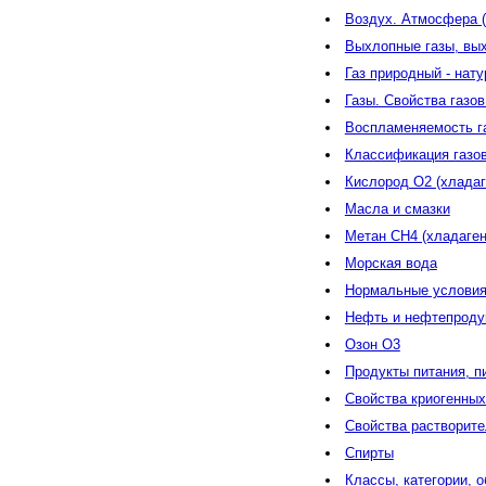
Воздух. Атмосфера (
Выхлопные газы, вых
Газ природный - нат
Газы. Свойства газов
Воспламеняемость га
Классификация газов
Кислород O2 (хладаг
Масла и смазки
Метан CH4 (хладаген
Морская вода
Нормальные условия 
Нефть и нефтепродук
Озон О3
Продукты питания, п
Свойства криогенных
Свойства растворите
Спирты
Классы, категории, 