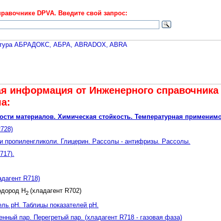
равочнике DPVA. Введите свой запрос:
я информация от Инженерного cправочника 
а:
сти материалов. Химическая стойкость. Температурная применимос
728)
и пропиленгликоли. Глицерин. Рассолы - антифризы. Рассолы.
717).
адагент R718)
одород H
(хладагент R702)
2
ль pH. Таблицы показателей pH.
нный пар. Перегретый пар. (хладагент R718 - газовая фаза)