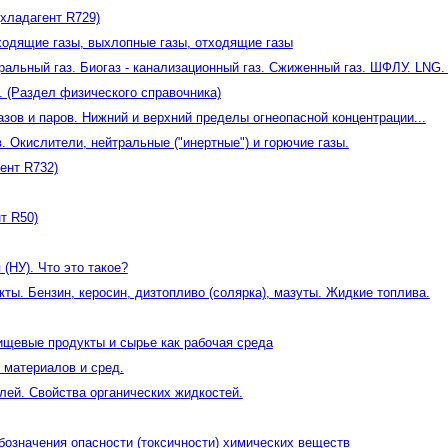
хладагент R729)
одящие газы, выхлопные газы, отходящие газы
уральный газ. Биогаз - канализационный газ. Сжиженный газ. ШФЛУ. LNG.
. (Раздел физического справочника)
зов и паров. Нижний и верхний пределы огнеопасной концентрации...
. Окислители, нейтральные ("инертные") и горючие газы.
ент R732)
т R50)
(НУ). Что это такое?
ты. Бензин, керосин, дизтопливо (солярка), мазуты. Жидкие топлива.
ищевые продукты и сырье как рабочая среда
 материалов и сред.
лей. Свойства органических жидкостей.
обозначения опасности (токсичности) химических веществ