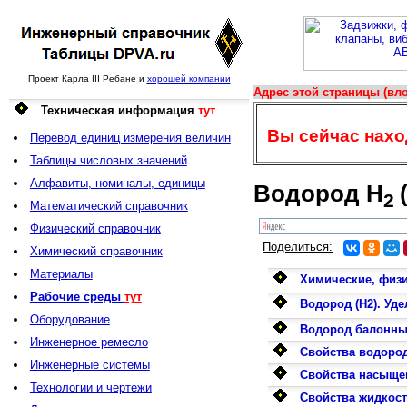
Проект Карла III Ребане и
хорошей компании
Адрес этой страницы (вло
Техническая информация
тут
Вы сейчас наход
Перевод единиц измерения величин
Таблицы числовых значений
Алфавиты, номиналы, единицы
Водород H
2
Математический справочник
Физический справочник
Поделиться:
Химический справочник
Материалы
Химические, физи
Рабочие среды
тут
Водород (H2). Уд
Оборудование
Водород балонный
Инженерное ремесло
Свойства водород
Инженерные системы
Свойства насыщен
Технологии и чертежи
Свойства жидкост