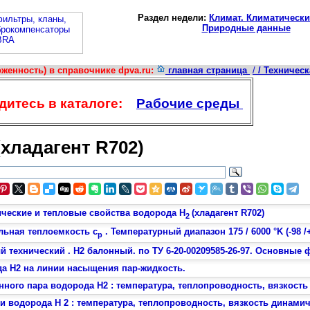
Раздел недели:
Климат. Климатически
Природные данные
женность) в справочнике dpva.ru:
главная страница
/
/ Техничес
итесь в каталоге:
Рабочие среды
(хладагент R702)
ческие и тепловые свойства водорода H
(хладагент R702)
2
ельная теплоемкость c
. Температурный диапазон 175 / 6000 °K (-98 /+
p
 технический . H2 балонный. по ТУ 6-20-00209585-26-97. Основные 
а H2 на линии насыщения пар-жидкость.
ного пара водорода H2 : температура, теплопроводность, вязкость
и водорода H 2 : температура, теплопроводность, вязкость динамич