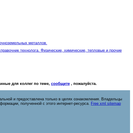
лочноземельных металлов.
равочник технолога. Физические, химические, тепловые и прочие
нные для коллег по теме,
сообщите
, пожалуйста.
альной и предоставлена только в целях ознакомления. Владельцы
нформации, полученной с этого интернет-ресурса.
Free xml sitemap