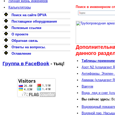
Личная жизнь инженеров
Поиск в инженерном сп
Калькуляторы
Поиск на сайте DPVA
Поставщики оборудования
Полезные ссылки
О проекте
Обратная связь
Дополнительна
Ответы на вопросы.
данного раздел
Оглавление
Таблицы применимо
Группа в FaceBook
- тыц!
Азот N2 (хладагент R
Антифризы. Этилен- 
Аммиак (хладагент R
Вакуум
Вода, лед и снег (хл
Вы сейчас здесь:
В
Водородный показате
Водяной пар. Насыще