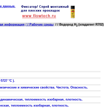
е данные.
кая информация
/
/ Рабочие среды
/ / Водород H
(хладагент R702)
2
5727 °С ).
физические и химические свойства. Чистота. Опасность.
 динамическая, теплоемкость изобарная, плотность.
еская, теплоемкость изобарная, плотность.