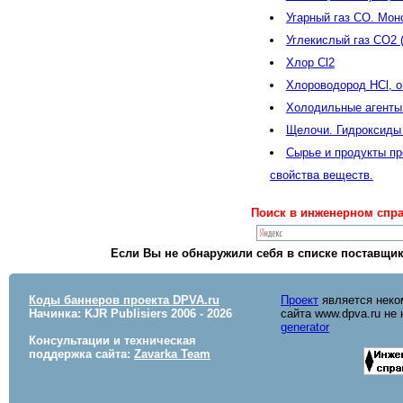
Угарный газ CO. Мон
Углекислый газ CO2 
Хлор Cl2
Хлороводород HCl, о
Холодильные агенты.
Щелочи. Гидроксиды
Сырье и продукты пр
свойства веществ.
Поиск в инженерном спра
Если Вы не обнаружили себя в списке поставщик
Коды баннеров проекта DPVA.ru
Проект
является неко
Начинка: KJR Publisiers
2006 - 2026
сайта www.dpva.ru не
generator
Консультации и техническая
поддержка сайта:
Zavarka Team