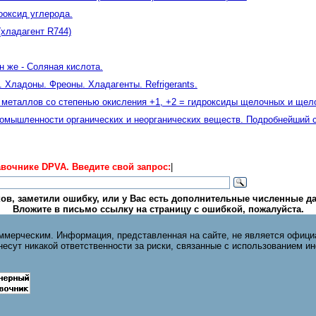
ооксид углерода.
(хладагент R744)
н же - Cоляная кислота.
 Хладоны. Фреоны. Хладагенты. Refrigerants.
 металлов со степенью окисления +1, +2 = гидроксиды щелочных и ще
омышленности органических и неорганических веществ. Подробнейший сп
вочнике DPVA. Введите свой запрос:
|
ов, заметили ошибку, или у Вас есть дополнительные численные да
Вложите в письмо ссылку на страницу с ошибкой, пожалуйста.
ммерческим. Информация, представленная на сайте, не является офици
 несут никакой ответственности за риски, связанные с использованием и