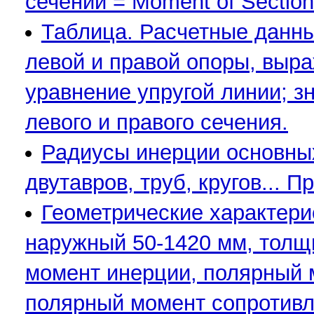
сечений = Moment of Section 
Таблица. Расчетные данны
левой и правой опоры, выр
уравнение упругой линии; з
левого и правого сечения.
Радиусы инерции основных
двутавров, труб, кругов... 
Геометрические характерис
наружный 50-1420 мм, толщ
момент инерции, полярный 
полярный момент сопротивл