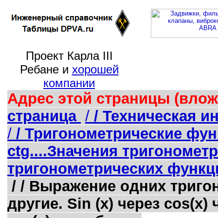
Проект Карла III
Ребане и
хорошей
компании
Адрес этой страницы (влож
страница
/
/ Техническая 
/
/ Тригонометрические функ
ctg....Значения тригономе
тригонометрических функци
/ / Выражение одних триг
другие. Sin (x) через cos(x) 