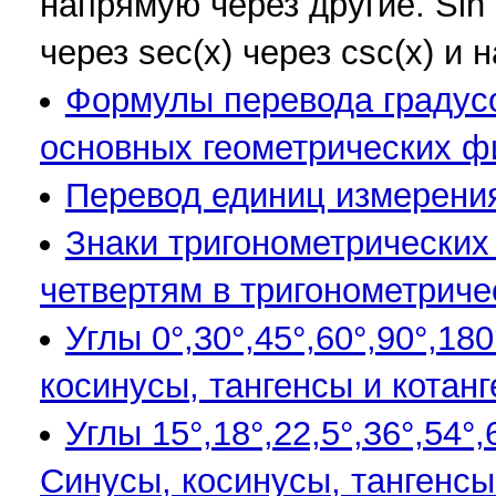
напрямую через другие. Sin (x
через sec(x) через csc(x) и 
Формулы перевода градусо
основных геометрических ф
Перевод единиц измерения 
Знаки тригонометрических 
четвертям в тригонометриче
Углы 0°,30°,45°,60°,90°,180
косинусы, тангенсы и котанг
Углы 15°,18°,22,5°,36°,54°,
Синусы, косинусы, тангенсы