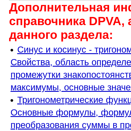
Дополнительная ин
cправочника DPVA, 
данного раздела:
Синус и косинус - тригоном
Свойства, область определе
промежутки знакопостоянст
максимумы, основные значе
Тригонометрические функци
Основные формулы, формулы
преобразования суммы в пр