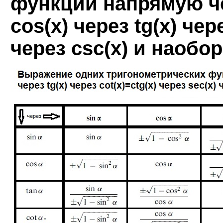
функций напрямую чер
cos(x) через tg(x) чер
через csc(x) и наобор