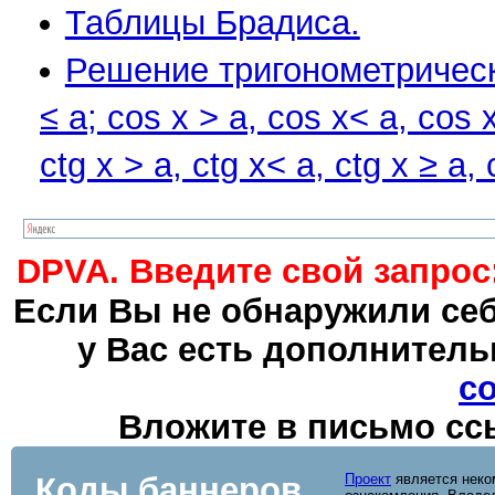
Таблицы Брадиса.
Решение тригонометрических 
≤ a; cos x > a, cos x< a, cos x
ctg x > a, ctg x< a, ctg x ≥ a,
DPVA. Введите свой запрос
Если Вы не обнаружили себ
у Вас есть дополнитель
с
Вложите в письмо ссы
Коды баннеров
Проект
является неко