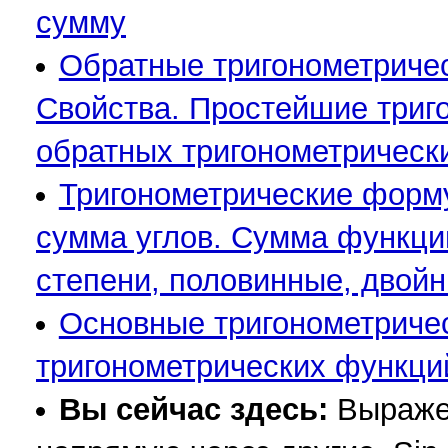
сумму
Обратные тригонометрически
Свойства. Простейшие триг
обратных тригонометрическ
Тригонометрические форму
сумма углов. Сумма функци
степени, половинные, двой
Основные тригонометриче
тригонометрических функци
Вы сейчас здесь:
Выраже