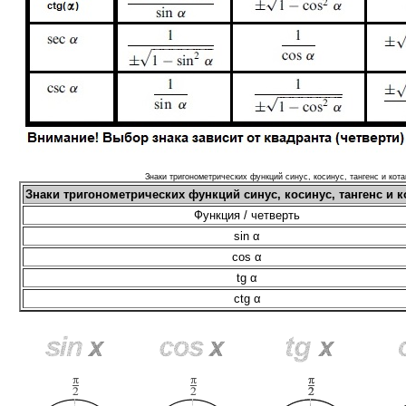
Знаки тригонометрических функций синус, косинус, тангенс и кота
Знаки тригонометрических функций синус, косинус, тангенс и к
Функция / четверть
sin α
cos α
tg α
ctg α