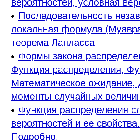
вероятностей, условная ве
Последовательность незав
локальная формула (Муавра
теорема Лапласса
Формы закона распределен
Функция распределения, Фу
Математическое ожидание, 
моменты случайных величин
Функция распределения с
вероятностей и ее свойства
Подробно.