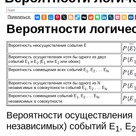
Поделиться:
Вероятности логиче
Вероятность неосуществления события Е
Вероятность осуществления хотя бы одного из двух
событий Е
и Е
(Е
или Е
или обоих)
1
2
1
2
Вероятность совмещения всех событий Е
, Е
, ... Е
1
2
N
Вероятность осуществления хотя бы одного из N
независимых в совокупоности событий Е
, Е
, ... Е
1
2
N
Вероятность совмещения событий Е
, Е
, ... Е
,
1
2
N
независимых в совокупности
Вероятности осуществления н
независимых) событий Е
, Е
1
2