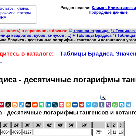
Раздел недели:
Климат. Климатически
Природные данные
женность) в справочнике dpva.ru:
главная страница
/
/ Техничес
лица квадратов, кубов, синусов ....) + Таблицы Брадиса
/
/ Таблицы
лица Брадиса - десятичные логарифмы тангенсов и котангенсов углов 
итесь в каталоге:
Таблицы Брадиса. Значе
е
иса - десятичные логарифмы танге
 - десятичные логарифмы тангенсов и котанген
18'
24'
30'
36'
42'
48'
54'
60'
1'
2'
3'
4064
4095
4127
75°
5
11
16