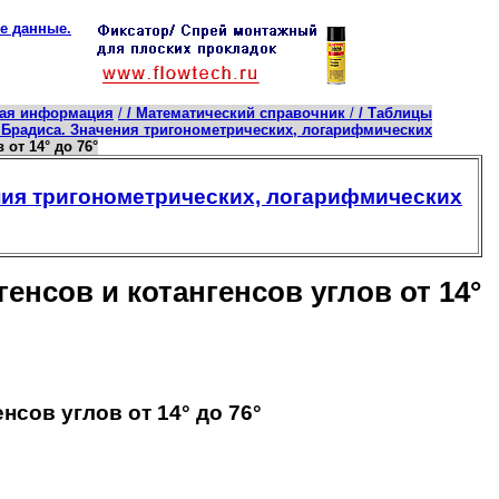
е данные.
кая информация
/
/ Математический справочник
/
/ Таблицы
 Брадиса. Значения тригонометрических, логарифмических
от 14° до 76°
ния тригонометрических, логарифмических
нсов и котангенсов углов от 14°
сов углов от 14° до 76°