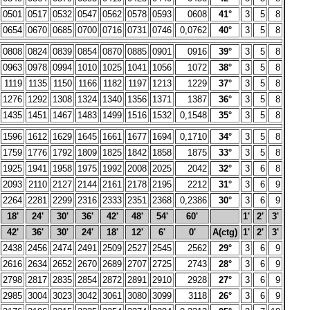
0501
0517
0532
0547
0562
0578
0593
0608
41°
3
5
8
0654
0670
0685
0700
0716
0731
0746
0,0762
40°
3
5
8
0808
0824
0839
0854
0870
0885
0901
0916
39°
3
5
8
0963
0978
0994
1010
1025
1041
1056
1072
38°
3
5
8
1119
1135
1150
1166
1182
1197
1213
1229
37°
3
5
8
1276
1292
1308
1324
1340
1356
1371
1387
36°
3
5
8
1435
1451
1467
1483
1499
1516
1532
0,1548
35°
3
5
8
1596
1612
1629
1645
1661
1677
1694
0,1710
34°
3
5
8
1759
1776
1792
1809
1825
1842
1858
1875
33°
3
5
8
1925
1941
1958
1975
1992
2008
2025
2042
32°
3
6
8
2093
2110
2127
2144
2161
2178
2195
2212
31°
3
6
9
2264
2281
2299
2316
2333
2351
2368
0,2386
30°
3
6
9
18'
24'
30'
36'
42'
48'
54'
60'
1'
2'
3'
42'
36'
30'
24'
18'
12'
6'
0'
A(ctg)
1'
2'
3'
2438
2456
2474
2491
2509
2527
2545
2562
29°
3
6
9
2616
2634
2652
2670
2689
2707
2725
2743
28°
3
6
9
2798
2817
2835
2854
2872
2891
2910
2928
27°
3
6
9
2985
3004
3023
3042
3061
3080
3099
3118
26°
3
6
9