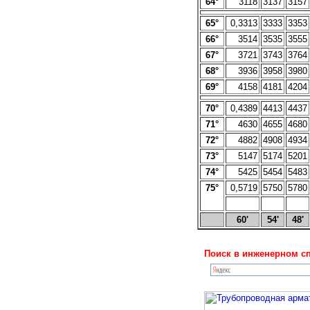
64°
3118
3137
3157
65°
0,3313
3333
3353
66°
3514
3535
3555
67°
3721
3743
3764
68°
3936
3958
3980
69°
4158
4181
4204
70°
0,4389
4413
4437
71°
4630
4655
4680
72°
4882
4908
4934
73°
5147
5174
5201
74°
5425
5454
5483
75°
0,5719
5750
5780
60'
54'
48'
Поиск в инженерном сп