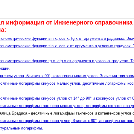
я информация от Инженерного cправочника 
а:
онометрические функции sin x, cos x, tg x от аргумента в радианах. Зн
гонометрические функции sin x, cos x от аргумента в угловых градусах
гонометрические функции tg x, ctg x от аргумента в угловых градусах. 
нкций.
нгенсы углов, близких к 90°, котангенсы малых углов. Значения тригоно
есятичные логарифмы синусов малых углов, десятичные логарифмы косин
сятичные логарифмы синусов углов от 14° до 90° и косинусов углов от 0
есятичные логарифмы тангенсов малых углов, логарифмы котангенсов угл
блица Брадиса - десятичные логарифмы тангенсов и котангенсов углов о
есятичные логарифмы тангенсов углов, близких к 90°, логарифмы котанг
атуральные логарифмы.