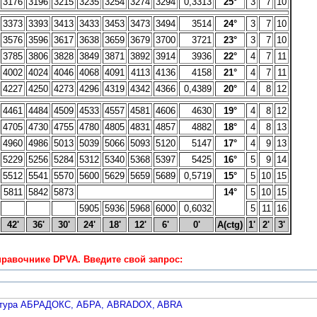
3176
3196
3215
3235
3254
3274
3294
0,3313
25°
3
7
10
3373
3393
3413
3433
3453
3473
3494
3514
24°
3
7
10
3576
3596
3617
3638
3659
3679
3700
3721
23°
3
7
10
3785
3806
3828
3849
3871
3892
3914
3936
22°
4
7
11
4002
4024
4046
4068
4091
4113
4136
4158
21°
4
7
11
4227
4250
4273
4296
4319
4342
4366
0,4389
20°
4
8
12
4461
4484
4509
4533
4557
4581
4606
4630
19°
4
8
12
4705
4730
4755
4780
4805
4831
4857
4882
18°
4
8
13
4960
4986
5013
5039
5066
5093
5120
5147
17°
4
9
13
5229
5256
5284
5312
5340
5368
5397
5425
16°
5
9
14
5512
5541
5570
5600
5629
5659
5689
0,5719
15°
5
10
15
5811
5842
5873
14°
5
10
15
5905
5936
5968
6000
0,6032
5
11
16
42'
36'
30'
24'
18'
12'
6'
0'
A(ctg)
1'
2'
3'
равочнике DPVA. Введите свой запрос: