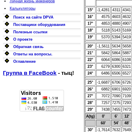
Личная жизнь инженеров
Калькуляторы
15°
-1,4281
4311
4341
16°
4575
4603
4632
Поиск на сайте DPVA
17°
4853
4880
4907
Поставщики оборудования
18°
5118
5143
5169
Полезные ссылки
19°
5370
5394
5419
О проекте
20°
-1,5611
5634
5658
Обратная связь
21°
5842
5864
5887
Ответы на вопросы.
22°
6064
6086
6108
Оглавление
23°
6279
6300
6321
Группа в FaceBook
- тыц!
24°
6486
6506
6527
25°
-1,6687
6706
6726
26°
6882
6901
6920
27°
7072
7090
7109
28°
7257
7275
7293
29°
7438
7455
7473
A(tg)
0'
6'
12'
60'
54'
48'
30°
-1,7614
7632
7649