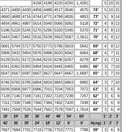
4158
4189
4220
4250
-1,4281
5
10
15
4371
4400
4430
4459
4488
4517
4546
4575
74°
5
10
15
4660
4688
4716
4744
4771
4799
4826
4853
73°
5
9
14
4934
4961
4987
5014
5040
5066
5092
5118
72°
4
9
13
5196
5220
5245
5270
5295
5320
5345
5370
71°
4
8
13
5443
5467
5491
5516
5539
5563
5587
-1,5611
70°
4
8
12
5681
5704
5727
5750
5773
5796
5819
5842
69°
4
8
12
5909
5932
5954
5976
5998
6020
6042
6064
68°
4
7
11
6129
6151
6172
6194
6215
6236
6257
6279
67°
4
7
11
6341
6362
6383
6404
6424
6445
6465
6486
66°
3
7
10
6547
6567
6587
6607
6627
6647
6667
-1,6687
65°
3
7
10
6746
6765
6785
6804
6824
6843
6863
6882
64°
3
7
10
6939
6958
6977
6996
7015
7034
7053
7072
63°
3
6
9
7128
7146
7168
7181
7202
7220
7238
7257
62°
3
6
9
7311
7330
7348
7366
7384
7402
7420
7438
61°
3
6
9
7491
7509
7526
7544
7562
7579
7597
-1,7614
60°
3
6
9
18'
24'
30'
36'
42'
48'
54'
60'
1'
2'
3'
42'
36'
30'
24'
18'
12'
6'
0'
A(ctg)
1'
2'
3'
7667
7684
7701
7719
7736
7753
7771
7788
59°
3
6
9