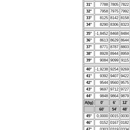
31°
7788
7805
7822
32°
7958
7975
7992
33°
8125
8142
8158
34°
8290
8306
8323
35°
-1,8452
8468
8484
36°
8613
8629
8644
37°
8771
8787
8803
38°
8928
8944
8959
39°
9084
9099
9115
40°
-1,9238
9254
9269
41°
9392
9407
9422
42°
9544
9560
9575
43°
9697
9712
9727
44°
9848
9864
9879
A(tg)
0'
6'
12'
60'
54'
48'
45°
0,0000
0015
0030
46°
0152
0167
0182
47°
0303
0319
0334