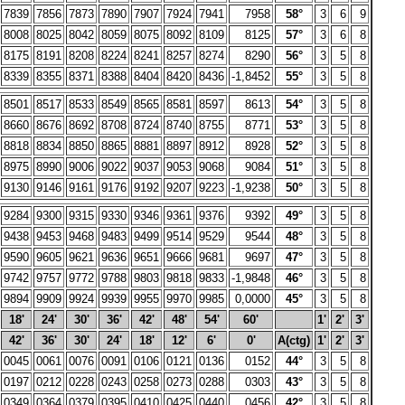
7839
7856
7873
7890
7907
7924
7941
7958
58°
3
6
9
8008
8025
8042
8059
8075
8092
8109
8125
57°
3
6
8
8175
8191
8208
8224
8241
8257
8274
8290
56°
3
5
8
8339
8355
8371
8388
8404
8420
8436
-1,8452
55°
3
5
8
8501
8517
8533
8549
8565
8581
8597
8613
54°
3
5
8
8660
8676
8692
8708
8724
8740
8755
8771
53°
3
5
8
8818
8834
8850
8865
8881
8897
8912
8928
52°
3
5
8
8975
8990
9006
9022
9037
9053
9068
9084
51°
3
5
8
9130
9146
9161
9176
9192
9207
9223
-1,9238
50°
3
5
8
9284
9300
9315
9330
9346
9361
9376
9392
49°
3
5
8
9438
9453
9468
9483
9499
9514
9529
9544
48°
3
5
8
9590
9605
9621
9636
9651
9666
9681
9697
47°
3
5
8
9742
9757
9772
9788
9803
9818
9833
-1,9848
46°
3
5
8
9894
9909
9924
9939
9955
9970
9985
0,0000
45°
3
5
8
18'
24'
30'
36'
42'
48'
54'
60'
1'
2'
3'
42'
36'
30'
24'
18'
12'
6'
0'
A(ctg)
1'
2'
3'
0045
0061
0076
0091
0106
0121
0136
0152
44°
3
5
8
0197
0212
0228
0243
0258
0273
0288
0303
43°
3
5
8
0349
0364
0379
0395
0410
0425
0440
0456
42°
3
5
8