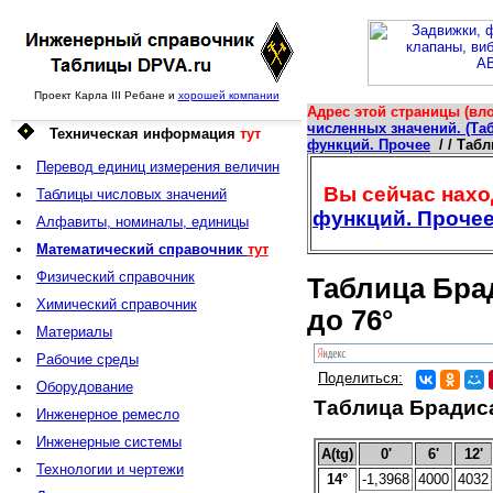
Проект Карла III Ребане и
хорошей компании
Адрес этой страницы (вло
численных значений. (Таб
Техническая информация
тут
функций. Прочее
/ / Таб
Перевод единиц измерения величин
Вы сейчас наход
Таблицы числовых значений
функций. Проче
Алфавиты, номиналы, единицы
Математический справочник
тут
Физический справочник
Таблица Брад
Химический справочник
до 76°
Материалы
Рабочие среды
Поделиться:
Оборудование
Таблица Брадиса
Инженерное ремесло
Инженерные системы
A(tg)
0'
6'
12'
Технологии и чертежи
14°
-1,3968
4000
4032