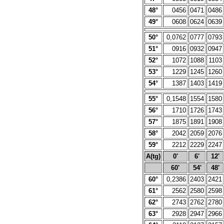
48°
0456
0471
0486
49°
0608
0624
0639
50°
0,0762
0777
0793
51°
0916
0932
0947
52°
1072
1088
1103
53°
1229
1245
1260
54°
1387
1403
1419
55°
0,1548
1554
1580
56°
1710
1726
1743
57°
1875
1891
1908
58°
2042
2059
2076
59°
2212
2229
2247
A(tg)
0'
6'
12'
60'
54'
48'
60°
0,2386
2403
2421
61°
2562
2580
2598
62°
2743
2762
2780
63°
2928
2947
2966